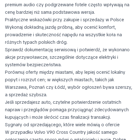
premium audio czy podgrzewane fotele często wpływają na
cenę bardziej niż sama podstawowa wersja.
Praktyczne wskazówki przy zakupie i sprzedaży w Polsce
Wykonaj dokładną jazdę próbną, aby ocenić komfort,
prowadzenie i skuteczność napędu na wszystkie koła na
różnych typach polskich dróg.
Sprawdź dokumentację serwisową i potwierdź, że wykonano
akcje przywoławcze, szczególnie dotyczące elektryki i
systemów bezpieczeństwa.
Porównuj oferty między miastami, aby lepiej ocenić lokalny
popyt i rozrzut cen; w większych miastach, takich jak
Warszawa, Poznań czy Łódź, wybór ogłoszeń bywa szerszy,
a sprzedaż szybsza.
Jeśli sprzedajesz auto, czytelne potwierdzenie ostatnich
napraw i przeglądów pomaga przyciągnąć zdecydowanych
kupujących i może skrócić czas finalizacji transakcji.
Sygnały od sprzedającego, które wiele mówią o ofercie
W przypadku Volvo V90 Cross Country jakość samego
ogłoszenia często sporo mówi o właścicielu i aucie. Dobre