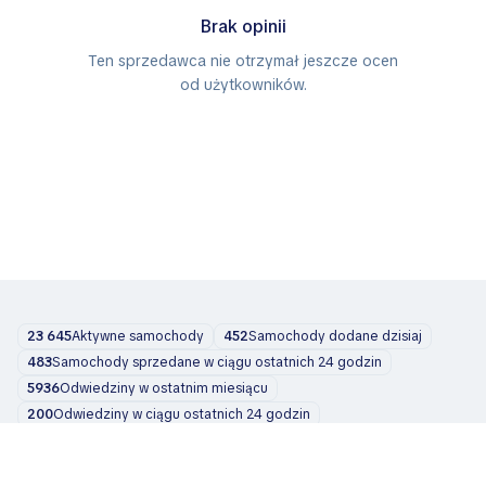
Brak opinii
Ten sprzedawca nie otrzymał jeszcze ocen
od użytkowników.
23 645
Aktywne samochody
452
Samochody dodane dzisiaj
483
Samochody sprzedane w ciągu ostatnich 24 godzin
5936
Odwiedziny w ostatnim miesiącu
200
Odwiedziny w ciągu ostatnich 24 godzin
Samochody
O nas
Blog
Kontakt
support@zvelta.com