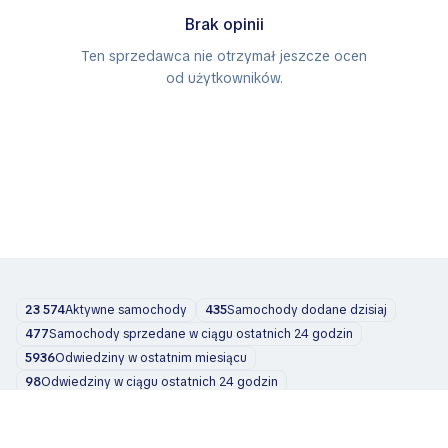
Brak opinii
Ten sprzedawca nie otrzymał jeszcze ocen
od użytkowników.
23 574
Aktywne samochody
435
Samochody dodane dzisiaj
477
Samochody sprzedane w ciągu ostatnich 24 godzin
5936
Odwiedziny w ostatnim miesiącu
98
Odwiedziny w ciągu ostatnich 24 godzin
Samochody
O nas
Blog
Kontakt
support@zvelta.com