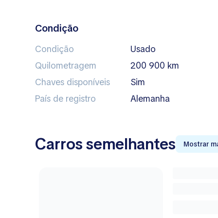
Condição
Condição
Usado
Quilometragem
200 900 km
Chaves disponíveis
Sim
País de registro
Alemanha
Carros semelhantes
Mostrar m