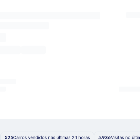
525
Carros vendidos nas últimas 24 horas
5.936
Visitas no últ