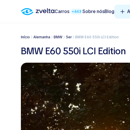
Carros
Sobre nós
Blog
A
+443
Início
Alemanha
BMW
5er
BMW E60 550i LCI Edition
BMW E60 550i LCI Edition