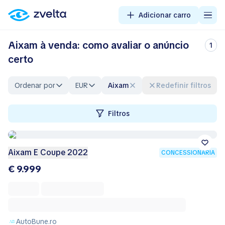
Adicionar carro
Aixam à venda: como avaliar o anúncio
1
certo
Ordenar por
EUR
Aixam
Redefinir filtros
Filtros
Aixam E Coupe 2022
CONCESSIONÁRIA
€ 9.999
AutoBune.ro