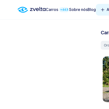
Carros
Sobre nós
Blog
A
+443
Car
Or