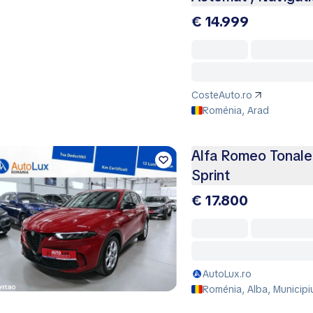
€ 14.999
CosteAuto.ro
Roménia, Arad
Alfa Romeo Tonal
Sprint
€ 17.800
AutoLux.ro
Roménia, Alba, Municipi