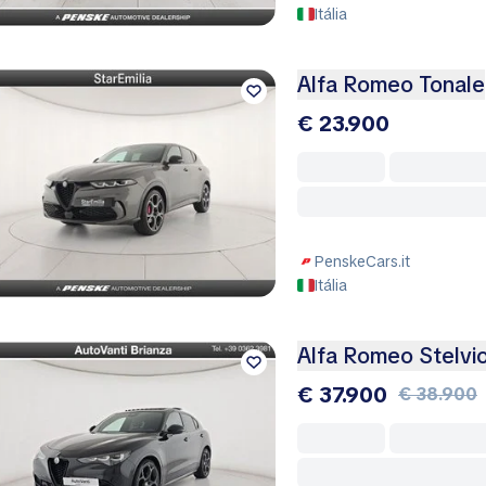
Itália
Alfa Romeo Tonale
€ 23.900
PenskeCars.it
Itália
Alfa Romeo Stelvi
€ 37.900
€ 38.900