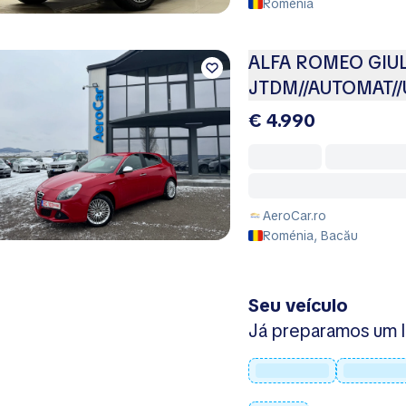
Roménia
ALFA ROMEO GIULI
JTDM//AUTOMAT//
€ 4.990
AeroCar.ro
Roménia, Bacău
Seu veículo
Já preparamos um l