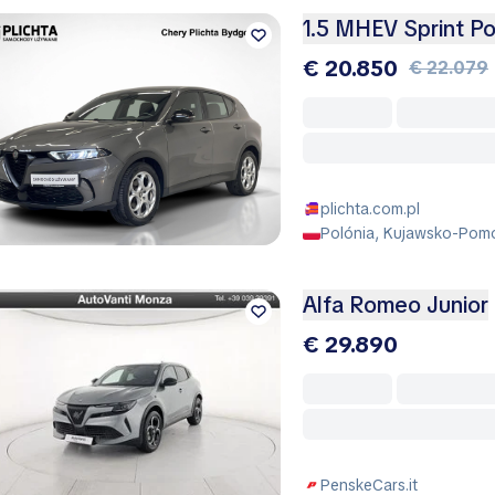
1.5 MHEV Sprint P
€ 20.850
€ 22.079
plichta.com.pl
Polónia, Kujawsko-Pomo
Alfa Romeo Junior
€ 29.890
PenskeCars.it