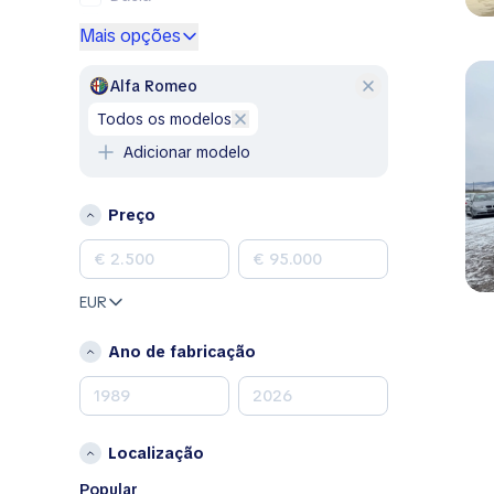
Ford
Mais opções
Genesis
GMC
Alfa Romeo
Honda
todos os modelos
Hyundai
Adicionar modelo
Jeep
Kia
Preço
Land Rover
Lexus
Mazda
EUR
Mercedes-Benz
MINI
Ano de fabricação
Nissan
Opel
Peugeot
Localização
Porsche
RAM
Popular