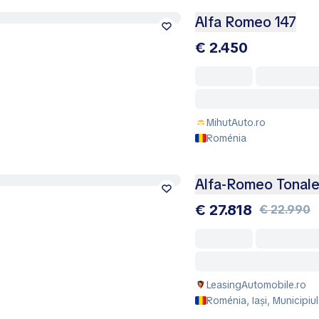
Alfa Romeo 147
€ 2.450
MihutAuto.ro
Roménia
Alfa-Romeo Tonal
€ 27.818
€ 22.990
LeasingAutomobile.ro
Roménia, Iași, Municipiul