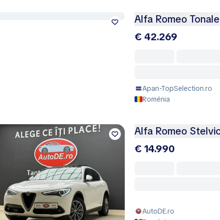
Alfa Romeo Tonale
€ 42.269
Apan-TopSelection.ro
Roménia
Alfa Romeo Stelvi
€ 14.990
AutoDE.ro