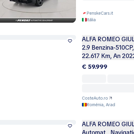
PenskeCars.it
Itália
ALFA ROMEO GIUL
2.9 Benzina-510CP,
22.617 Km, An 202
€ 59.999
CosteAuto.ro
Roménia, Arad
ALFA ROMEO GIULIA
Automat , Navigati