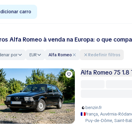
dicionar carro
ros Alfa Romeo à venda na Europa: o que compa
denar por
EUR
Alfa Romeo
Redefinir filtros
Alfa Romeo 75 1.8 
benzin.fr
França, Auvérnia-Ródan
Puy-de-Dôme, Saint-Ba