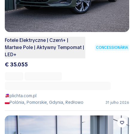
Fotele Elektryczne | Czerń+ |
Martwe Pole | Aktywny Tempomat |
CONCESSIONÁRIA
LED+
€ 35.055
plichta.com.pl
Polónia, Pomorskie, Gdynia, Redłowo
31 julho 2026