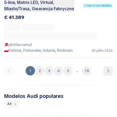
S-line, Matrix LED, Virtual,
CONCESSIONÁRIA
Miasto/Trasa, Gwarancja Fabryczna
€ 41.389
plichta.com.pl
Polónia, Pomorskie, Gdynia, Redłowo
30 julho 2026
1
2
3
4
5
...
78
Modelos Audi populares
A3
1