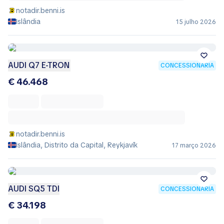
notadir.benni.is
Islândia
15 julho 2026
AUDI Q7 E-TRON
CONCESSIONÁRIA
€ 46.468
notadir.benni.is
Islândia, Distrito da Capital, Reykjavík
17 março 2026
AUDI SQ5 TDI
CONCESSIONÁRIA
€ 34.198