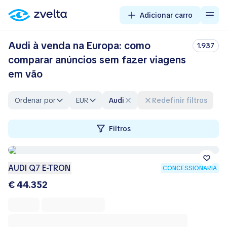
Adicionar carro
Audi à venda na Europa: como
1.937
comparar anúncios sem fazer viagens
em vão
Ordenar por
EUR
Audi
Redefinir filtros
Filtros
AUDI Q7 E-TRON
CONCESSIONÁRIA
€ 44.352