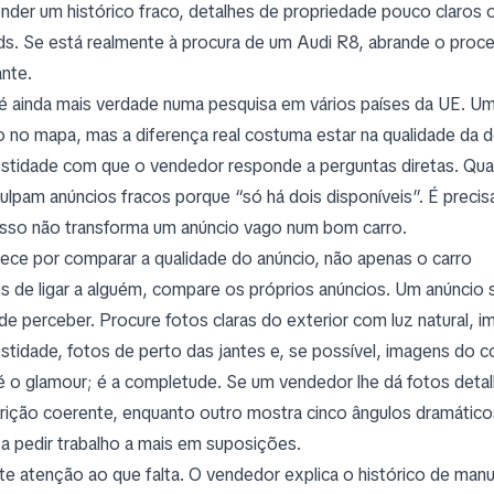
nder um histórico fraco, detalhes de propriedade pouco claros 
ds. Se está realmente à procura de um Audi R8, abrande o proce
ante.
 é ainda mais verdade numa pesquisa em vários países da UE. U
o no mapa, mas a diferença real costuma estar na qualidade da
stidade com que o vendedor responde a perguntas diretas. Quan
ulpam anúncios fracos porque “só há dois disponíveis”. É precis
sso não transforma um anúncio vago num bom carro.
ce por comparar a qualidade do anúncio, não apenas o carro
s de ligar a alguém, compare os próprios anúncios. Um anúncio 
l de perceber. Procure fotos claras do exterior com luz natural
stidade, fotos de perto das jantes e, se possível, imagens do c
é o glamour; é a completude. Se um vendedor lhe dá fotos det
rição coerente, enquanto outro mostra cinco ângulos dramáticos
 a pedir trabalho a mais em suposições.
te atenção ao que falta. O vendedor explica o histórico de man