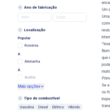
enca
Mercedes-Benz
Ano de fabricação
Um s
MINI
Uma 
Nissan
como
Opel
revi
Localização
Peugeot
inte
Porsche
Popular
“inv
RAM
Roménia
Num 
Renault
A
Renault Samsung
que 
Alemanha
Skoda
pode
SsangYong
Á
muit
Subaru
áustria
Prim
Toyota
Se a
E
Mais opções
Volkswagen
ou f
Espanha
Volvo
Tipo de combustível
insp
F
A
tran
Gasolina
Diesel
Elétrico
Híbrido
França