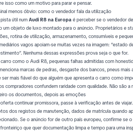
re isso como um motivo para parar e pensar.
inal menos óbvio: como o vendedor fala da utilização
pista útil num
Audi R8 na Europa
é perceber se o vendedor d
 um objeto de luxo montado para o anúncio. Proprietários e s
sões, rotina de utilização, armazenamento, consumíveis e pequ
rmediários vagos apoiam-se muitas vezes na imagem: “estado de c
estimento”. Nenhuma dessas expressões prova seja o que for.
carro como o Audi R8, pequenas falhas admitidas com honestid
menciona marcas de pedras, desgaste dos bancos, pneus mais a
 ser mais fiável do que alguém que apresenta o carro como im
os compradores confundem raridade com qualidade. Não são a 
eiro os documentos, depois as emoções
 oferta continuar promissora, passe à verificação antes de viajar
otos dos registos de manutenção, dados de matrícula quando a
ecionado. Se o anúncio for de outro país europeu, confirme se
sfronteiriço que quer documentação limpa e tempo para uma i