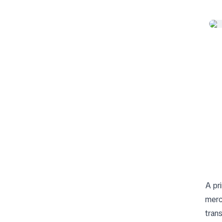
A pr
merc
tran