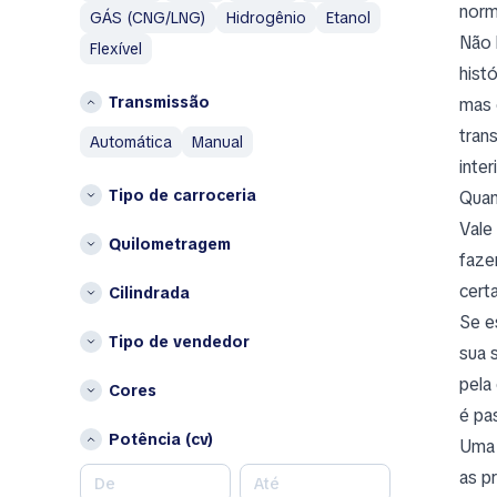
Aixam
norm
GÁS (CNG/LNG)
Hidrogênio
Etanol
Alfa Romeo
G
Não 
Flexível
AM General
Grécia
hist
AMC
Transmissão
mas 
I
Aston Martin
tran
Islândia
automática
manual
Austin
inte
Itália
Austin Healey
Tipo de carroceria
Quan
Avatr
L
Vale
Lituânia
Quilometragem
B
faze
BAIC
P
cert
Cilindrada
Bentley
Países Baixos
Se e
Bestune
Tipo de vendedor
Polónia
sua 
Brabus
Outros
pela
Cores
Bugatti
é pa
Bélgica
Buick
Potência (cv)
Bulgária
Uma 
BYD
Chipre
as p
C