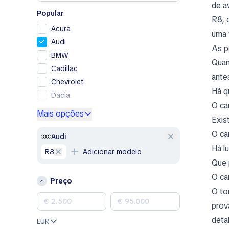
de a
Popular
R8, 
Acura
uma 
Audi
As p
BMW
Quan
Cadillac
ante
Chevrolet
Há q
Dacia
O ca
Ford
Mais opções
Exis
Genesis
O ca
GMC
Audi
Há l
Honda
R8
Adicionar modelo
Hyundai
Que 
Jeep
O ca
Preço
Kia
O to
Land Rover
prov
Lexus
deta
EUR
Mazda