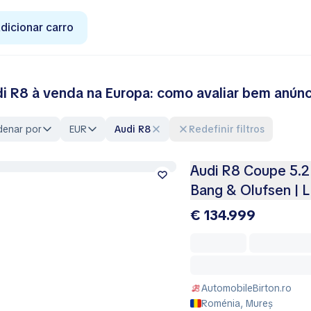
dicionar carro
i R8 à venda na Europa: como avaliar bem anúnc
denar por
EUR
Audi R8
Redefinir filtros
Audi R8 Coupe 5.2 
Bang & Olufsen | 
€ 134.999
AutomobileBirton.ro
Roménia, Mureș