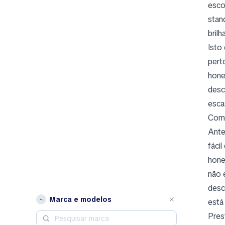
esco
stan
brilh
Isto
pert
hone
desc
esca
Come
Ante
fáci
hone
não 
desc
Marca e modelos
está
Pres