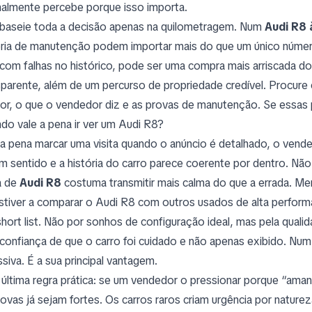
almente percebe porque isso importa.
baseie toda a decisão apenas na quilometragem. Num
Audi R8 
ória de manutenção podem importar mais do que um único núme
com falhas no histórico, pode ser uma compra mais arriscada 
sparente, além de um percurso de propriedade credível. Procure 
rior, o que o vendedor diz e as provas de manutenção. Se essas
do vale a pena ir ver um Audi R8?
 a pena marcar uma visita quando o anúncio é detalhado, o ven
m sentido e a história do carro parece coerente por dentro. Não 
a de
Audi R8
costuma transmitir mais calma do que a errada. Me
stiver a comparar o Audi R8 com outros usados de alta perform
short list. Não por sonhos de configuração ideal, mas pela qual
 confiança de que o carro foi cuidado e não apenas exibido. Num
ssiva. É a sua principal vantagem.
última regra prática: se um vendedor o pressionar porque “aman
rovas já sejam fortes. Os carros raros criam urgência por natu