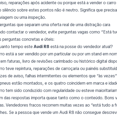
viso, reparações após acidente ou porque está a vender o car
o silêncio sobre estes pontos não é neutro. Significa que precis
viagem ou uma inspeção.
erguntas que separam uma oferta real de uma distração cara
do contactar o vendedor, evite perguntas vagas como “Está tu
s perguntas concretas e úteis:
uanto tempo este
Audi R8
está na posse do vendedor atual?
rro está a ser vendido por um particular ou por um stand em no
tem faturas, livro de revisões carimbado ou histórico digital disp
rro teve repintura, reparações de carroçaria ou painéis substituí
uzes de aviso, falhas intermitentes ou elementos que “às vezes
pneus estão montados, e os quatro coincidem em marca e idad
rro tem sido conduzido com regularidade ou esteve maioritaria
m das respostas importa quase tanto como o conteúdo. Bons 
as. Vendedores fracos recorrem muitas vezes ao “está tudo a 
lhes. Se a pessoa que vende um Audi R8 não consegue descreve