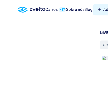
Carros
Sobre nós
Blog
Ad
+17
BMW
Or