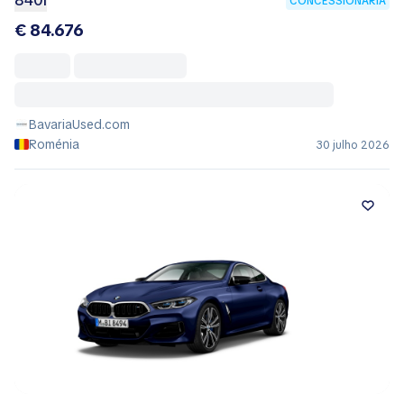
840I
CONCESSIONÁRIA
€ 84.676
BavariaUsed.com
Roménia
30 julho 2026