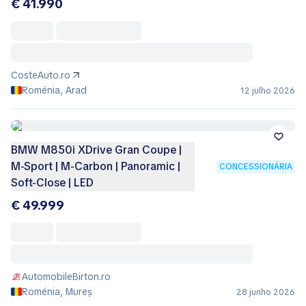
€ 41.990
CosteAuto.ro
Roménia, Arad
12 julho 2026
BMW M850i XDrive Gran Coupe |
M-Sport | M-Carbon | Panoramic |
CONCESSIONÁRIA
Soft-Close | LED
€ 49.999
AutomobileBirton.ro
Roménia, Mureș
28 junho 2026