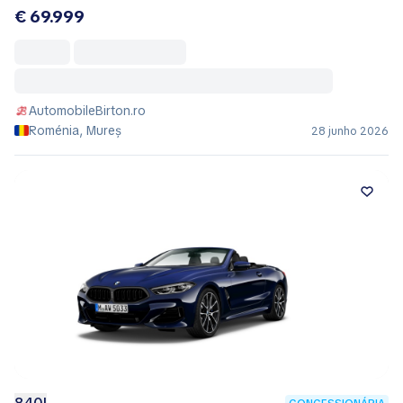
€ 69.999
AutomobileBirton.ro
Roménia, Mureș
28 junho 2026