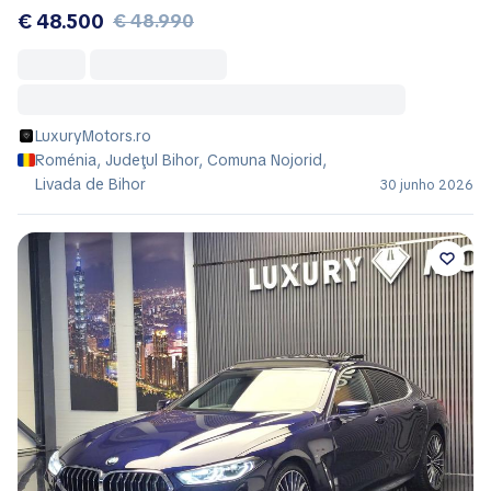
€ 48.500
€ 48.990
LuxuryMotors.ro
Roménia, Judeţul Bihor, Comuna Nojorid,
Livada de Bihor
30 junho 2026