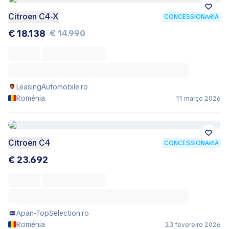
Citroen C4-X
CONCESSIONÁRIA
€ 18.138
€ 14.990
LeasingAutomobile.ro
Roménia
11 março 2026
Citroën C4
CONCESSIONÁRIA
€ 23.692
Apan-TopSelection.ro
Roménia
23 fevereiro 2026