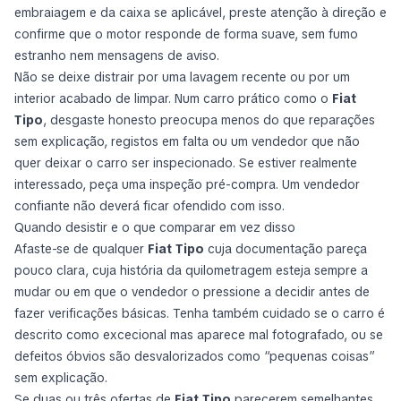
embraiagem e da caixa se aplicável, preste atenção à direção e
confirme que o motor responde de forma suave, sem fumo
estranho nem mensagens de aviso.
Não se deixe distrair por uma lavagem recente ou por um
interior acabado de limpar. Num carro prático como o
Fiat
Tipo
, desgaste honesto preocupa menos do que reparações
sem explicação, registos em falta ou um vendedor que não
quer deixar o carro ser inspecionado. Se estiver realmente
interessado, peça uma inspeção pré-compra. Um vendedor
confiante não deverá ficar ofendido com isso.
Quando desistir e o que comparar em vez disso
Afaste-se de qualquer
Fiat Tipo
cuja documentação pareça
pouco clara, cuja história da quilometragem esteja sempre a
mudar ou em que o vendedor o pressione a decidir antes de
fazer verificações básicas. Tenha também cuidado se o carro é
descrito como excecional mas aparece mal fotografado, ou se
defeitos óbvios são desvalorizados como “pequenas coisas”
sem explicação.
Se duas ou três ofertas de
Fiat Tipo
parecerem semelhantes,