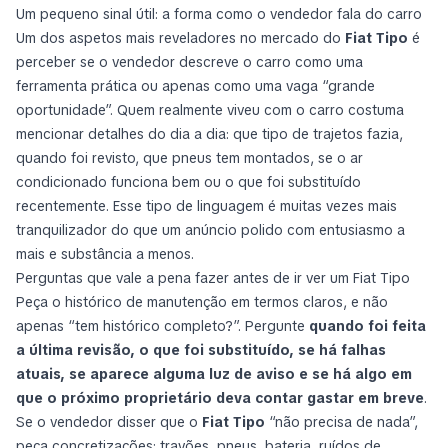
Um pequeno sinal útil: a forma como o vendedor fala do carro
Um dos aspetos mais reveladores no mercado do
Fiat Tipo
é
perceber se o vendedor descreve o carro como uma
ferramenta prática ou apenas como uma vaga “grande
oportunidade”. Quem realmente viveu com o carro costuma
mencionar detalhes do dia a dia: que tipo de trajetos fazia,
quando foi revisto, que pneus tem montados, se o ar
condicionado funciona bem ou o que foi substituído
recentemente. Esse tipo de linguagem é muitas vezes mais
tranquilizador do que um anúncio polido com entusiasmo a
mais e substância a menos.
Perguntas que vale a pena fazer antes de ir ver um Fiat Tipo
Peça o histórico de manutenção em termos claros, e não
apenas “tem histórico completo?”. Pergunte
quando foi feita
a última revisão, o que foi substituído, se há falhas
atuais, se aparece alguma luz de aviso e se há algo em
que o próximo proprietário deva contar gastar em breve
.
Se o vendedor disser que o
Fiat Tipo
“não precisa de nada”,
peça concretizações: travões, pneus, bateria, ruídos de