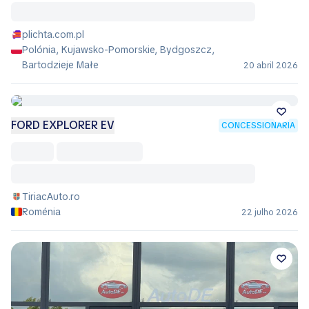
plichta.com.pl
Polónia, Kujawsko-Pomorskie, Bydgoszcz,
Bartodzieje Małe
20 abril 2026
FORD EXPLORER EV
CONCESSIONÁRIA
TiriacAuto.ro
Roménia
22 julho 2026