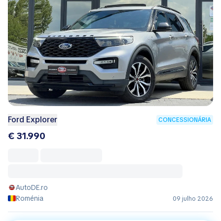
Ford Explorer
CONCESSIONÁRIA
€ 31.990
AutoDE.ro
Roménia
09 julho 2026