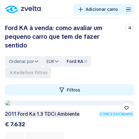
Adicionar carro
Ford KA à venda: como avaliar um
4
pequeno carro que tem de fazer
sentido
Ordenar por
EUR
Ford KA
Redefinir filtros
Filtros
2011 Ford Ka 1.3 TDCi Ambiente
CONCESSIONÁRIA
€ 7.632