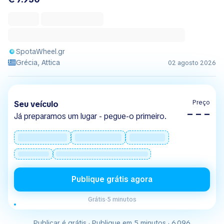
SpotaWheel.gr
Grécia, Attica
02 agosto 2026
Preço
Seu veículo
– – –
Já preparamos um lugar - pegue-o primeiro.
Publique grátis agora
Grátis
·
5 minutos
Publicar é grátis · Publique em 5 minutos · 6.096