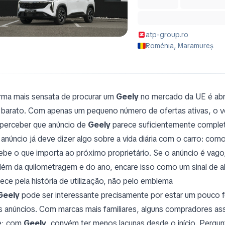
atp-group.ro
Roménia, Maramureș
rma mais sensata de procurar um
Geely
no mercado da UE é abra
 barato. Com apenas um pequeno número de ofertas ativas, o verd
perceber que anúncio de
Geely
parece suficientemente complet
anúncio já deve dizer algo sobre a vida diária com o carro: com
ebe o que importa ao próximo proprietário. Se o anúncio é vago
além da quilometragem e do ano, encare isso como um sinal de a
ce pela história de utilização, não pelo emblema
Geely
pode ser interessante precisamente por estar um pouco f
os anúncios. Com marcas mais familiares, alguns compradores 
e; com
Geely
, convém ter menos lacunas desde o início. Pergun