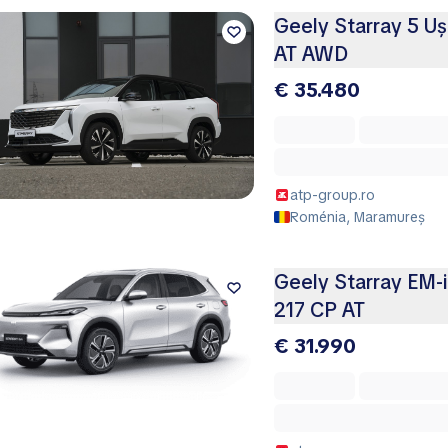
Geely Starray 5 Uș
AT AWD
€ 35.480
atp-group.ro
Roménia, Maramureș
Geely Starray EM-i
217 CP AT
€ 31.990