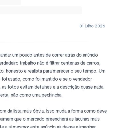
01 julho 2026
ndar um pouco antes de correr atrás do anúncio
adeiro trabalho não é filtrar centenas de carros,
o, honesto e realista para merecer o seu tempo. Um
o foi usado, como foi mantido e se o vendedor
, as fotos evitam detalhes e a descrição quase nada
lerta, não como uma pechincha.
ora da lista mais óbvia. Isso muda a forma como deve
assumem que o mercado preencherá as lacunas mais
te a si mesmo: este anúncio ajuda-me a imaginar