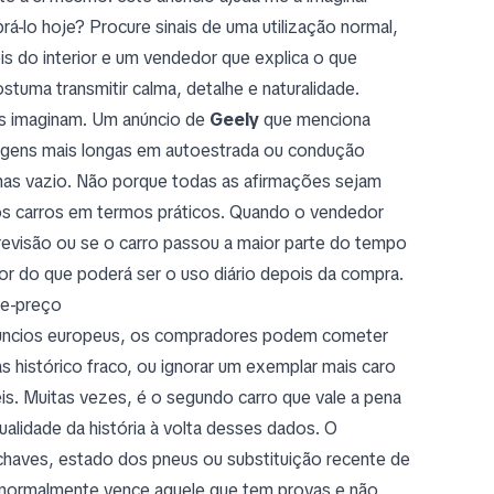
-lo hoje? Procure sinais de uma utilização normal,
s do interior e um vendedor que explica o que
tuma transmitir calma, detalhe e naturalidade.
es imaginam. Um anúncio de
Geely
que menciona
iagens mais longas em autoestrada ou condução
 mas vazio. Não porque todas as afirmações sejam
 os carros em termos práticos. Quando o vendedor
 revisão ou se o carro passou a maior parte do tempo
or do que poderá ser o uso diário depois da compra.
de-preço
anúncios europeus, os compradores podem cometer
 histórico fraco, ou ignorar um exemplar mais caro
s. Muitas vezes, é o segundo carro que vale a pena
lidade da história à volta desses dados. O
chaves, estado dos pneus ou substituição recente de
normalmente vence aquele que tem provas e não