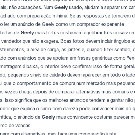
ais, não acusações. Num
Geely
usado, ajudam a separar um carr
achado com preparação mínima. Se as respostas se tornarem def
 ler um anúncio de Geely como um comprador experiente
fertas de
Geely
mais fortes costumam equilibrar três coisas: um 
 vendedor que não exagera. Boas fotos devem incluir ângulos ext
nstrumentos, a área de carga, as jantes e, quando fizer sentid
ado com anúncios que se apoiam em frases genéricas como "ex
ometragem é baixa, o interior deve confirmar isso de forma ger
ado, pequenos sinais de cuidado devem aparecer em todo o lado,
ui que o comportamento de compra num mercado mais pequeno 
as vezes chega depois de comparar alternativas mais comuns e
s. Isso significa que os melhores anúncios tendem a ganhar não
edor que explica o carro com clareza pode convencer mais do qu
rática, o anúncio de
Geely
mais convincente costuma parecer m
urso de vendas.
are com alternativas, mas faça uma comparação justa