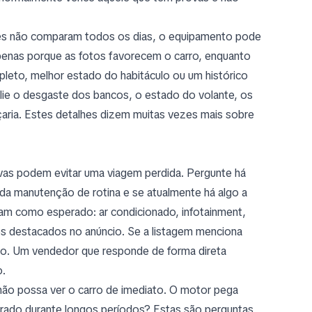
s não comparam todos os dias, o equipamento pode
enas porque as fotos favorecem o carro, enquanto
leto, melhor estado do habitáculo ou um histórico
ie o desgaste dos bancos, o estado do volante, os
aria. Estes detalhes dizem muitas vezes mais sobre
ivas podem evitar uma viagem perdida. Pergunte há
s da manutenção de rotina e se atualmente há algo a
lham como esperado: ar condicionado, infotainment,
os destacados no anúncio. Se a listagem menciona
ndo. Um vendedor que responde de forma direta
o.
ão possa ver o carro de imediato. O motor pega
arado durante longos períodos? Estas são perguntas