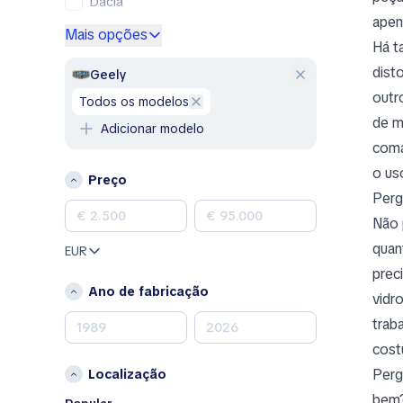
Dacia
apen
Ford
Mais opções
Há t
Genesis
dist
GMC
Geely
Honda
outr
todos os modelos
Hyundai
de m
Adicionar modelo
Jeep
coma
Kia
o us
Preço
Land Rover
Perg
Lexus
Não 
Mazda
quan
EUR
Mercedes-Benz
prec
MINI
Ano de fabricação
vidr
Nissan
trab
Opel
cost
Peugeot
Perg
Localização
Porsche
bem?
RAM