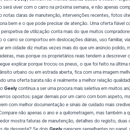
 será viver com o carro na próxima semana, e não apenas comprá
 notas claras de manutenção, intervenções recentes, fotos útei
iona bem e o que pode precisar de atenção. Uma oferta fiável cos
 perspetiva de utilização conta mais do que muitos comprador
 o carro se comportou em deslocações diárias, uso familiar, v
lar em cidade diz muitas vezes mais do que um anúncio polido,
adeiras, mas porque os proprietários reais tendem a descrever
egue explicar porque trocou os pneus, o que foi feito na última
rânsito urbano ou em estrada aberta, fica com uma imagem melh
do uma oferta barata não é realmente a melhor relação qualida
mo
Geely
continua a ser uma procura mais seletiva em muitos 
 erros opostos: pagar demais por um carro com bom aspeto, mas
vem com melhor documentação e sinais de cuidado mais credívei
 Compare não apenas o ano e a quilometragem, mas também a qua
edor mostra faturas de manutenção, detalhes do registo, duas 
s de desgaste? Se dois
Geely
parecem semelhantes no papel, 