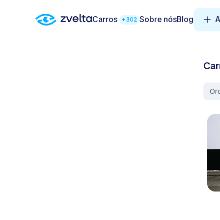
Carros
Sobre nós
Blog
A
+302
Car
Or