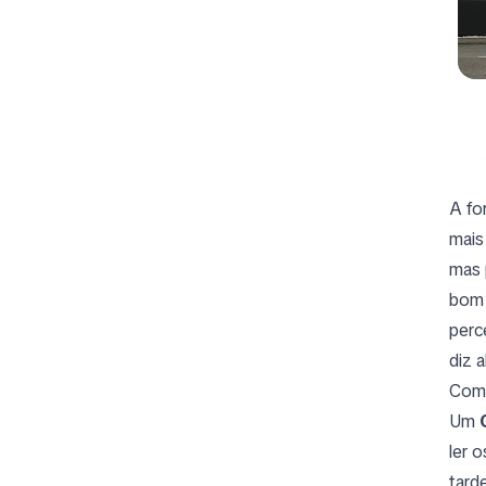
A fo
mais
mas 
bom 
perc
diz 
Come
Um
ler 
tard