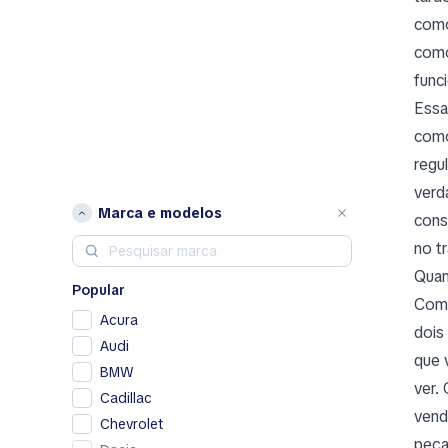
como
como
func
Essa
como
regu
verd
Marca e modelos
cons
no t
Quan
Popular
Co
Acura
dois
Audi
que 
BMW
ver.
Cadillac
vend
Chevrolet
peça