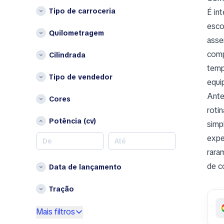
Austin Healey
Tipo de carroceria
É in
Avatr
L
esco
B
Lituânia
Quilometragem
asse
BAIC
P
comp
Cilindrada
Bentley
Países Baixos
temp
Bestune
Tipo de vendedor
Polónia
equi
Brabus
Outros
Ante
Cores
Bugatti
roti
Bélgica
Buick
Potência (cv)
Bulgária
simp
BYD
Chipre
expe
C
Croácia
rara
Changan
Dinamarca
de c
Data de lançamento
Chery
Eslováquia
Chrysler
Eslovénia
Tração
Citroen
Estónia
Cupra
Mais filtros
Finlândia