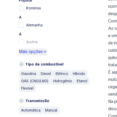
Popular
Renault
norm
Roménia
Renault Samsung
desp
A
Skoda
Como
Alemanha
SsangYong
As o
Subaru
Á
e um
Toyota
áustria
de i
Volkswagen
cuid
E
Mais opções
Volvo
quil
Espanha
A
Tipo de combustível
trat
F
Abarth
É aq
Gasolina
Diesel
Elétrico
Híbrido
França
Aixam
muit
GÁS (CNG/LNG)
Hidrogênio
Etanol
Alfa Romeo
G
cega
Flexível
AM General
Grécia
vend
AMC
Transmissão
Na p
I
Aston Martin
disc
Islândia
automática
manual
Austin
Comp
Itália