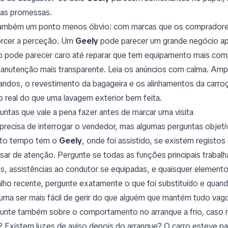
as promessas.
ambém um ponto menos óbvio: com marcas que os compradore
orcer a perceção. Um
Geely
pode parecer um grande negócio ap
o pode parecer caro até reparar que tem equipamento mais comp
anutenção mais transparente. Leia os anúncios com calma. Ampl
ndos, o revestimento da bagageira e os alinhamentos da carroç
o real do que uma lavagem exterior bem feita.
untas que vale a pena fazer antes de marcar uma visita
precisa de interrogar o vendedor, mas algumas perguntas objet
to tempo tem o
Geely
, onde foi assistido, se existem registo
isar de atenção. Pergunte se todas as funções principais traba
os, assistências ao condutor se equipadas, e quaisquer element
alho recente, pergunte exatamente o que foi substituído e qua
uma ser mais fácil de gerir do que alguém que mantém tudo vag
unte também sobre o comportamento no arranque a frio, caso n
 Existem luzes de aviso depois do arranque? O carro esteve p