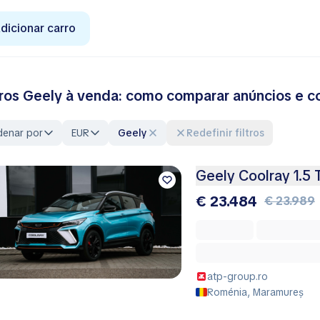
dicionar carro
ros Geely à venda: como comparar anúncios e 
denar por
EUR
Geely
Redefinir filtros
Geely Coolray 1.5
€ 23.484
€ 23.989
atp-group.ro
Roménia, Maramureș