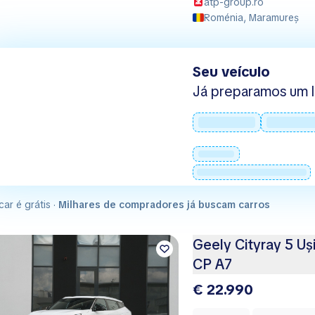
atp-group.ro
Roménia, Maramureș
Seu veículo
Já preparamos um l
car é grátis ·
Milhares de compradores já buscam carros
Geely Cityray 5 Uș
CP A7
€ 22.990