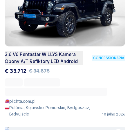
3.6 V6 Pentastar WILLYS Kamera
CONCESSIONÁRIA
Opony A/T Reflktory LED Android
€ 33.712
€ 34.875
plichta.com.pl
Polónia, Kujawsko-Pomorskie, Bydgoszcz,
Brdyujście
10 julho 2026