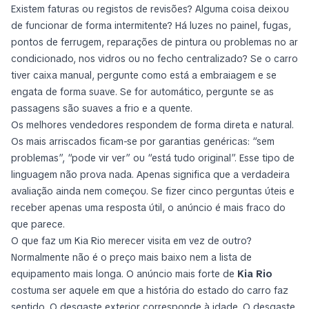
Existem faturas ou registos de revisões? Alguma coisa deixou
de funcionar de forma intermitente? Há luzes no painel, fugas,
pontos de ferrugem, reparações de pintura ou problemas no ar
condicionado, nos vidros ou no fecho centralizado? Se o carro
tiver caixa manual, pergunte como está a embraiagem e se
engata de forma suave. Se for automático, pergunte se as
passagens são suaves a frio e a quente.
Os melhores vendedores respondem de forma direta e natural.
Os mais arriscados ficam-se por garantias genéricas: “sem
problemas”, “pode vir ver” ou “está tudo original”. Esse tipo de
linguagem não prova nada. Apenas significa que a verdadeira
avaliação ainda nem começou. Se fizer cinco perguntas úteis e
receber apenas uma resposta útil, o anúncio é mais fraco do
que parece.
O que faz um Kia Rio merecer visita em vez de outro?
Normalmente não é o preço mais baixo nem a lista de
equipamento mais longa. O anúncio mais forte de
Kia Rio
costuma ser aquele em que a história do estado do carro faz
sentido. O desgaste exterior corresponde à idade. O desgaste