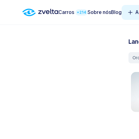
Carros
Sobre nós
Blog
A
+214
Lan
Or