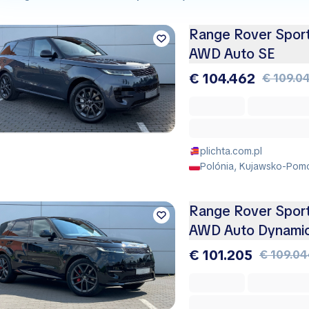
Range Rover Spor
AWD Auto SE
€ 104.462
€ 109.0
plichta.com.pl
Polónia, Kujawsko-Pomo
Range Rover Spor
AWD Auto Dynami
€ 101.205
€ 109.04