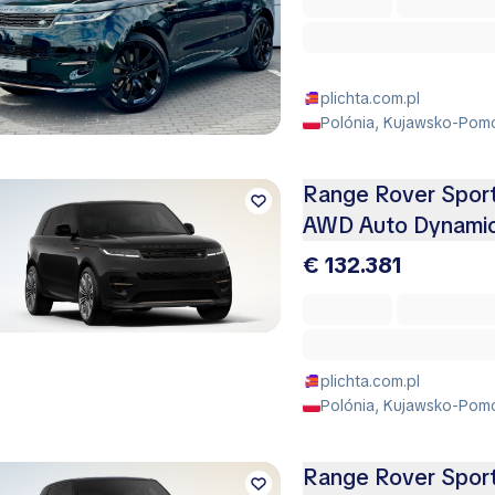
plichta.com.pl
Polónia, Kujawsko-Pomo
Range Rover Spor
AWD Auto Dynami
€ 132.381
plichta.com.pl
Polónia, Kujawsko-Pomo
Range Rover Spor