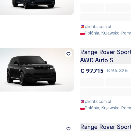
plichta.com.pl
Polónia, Kujawsko-Pomo
Range Rover Spor
AWD Auto S
€ 97.715
€ 95.326
plichta.com.pl
Polónia, Kujawsko-Pomo
Range Rover Spor