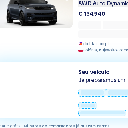
AWD Auto Dynami
€ 134.940
plichta.com.pl
Polónia, Kujawsko-Pomo
Seu veículo
Já preparamos um l
car é grátis ·
Milhares de compradores já buscam carros