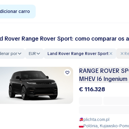
dicionar carro
d Rover Range Rover Sport: como comparar os a
denar por
EUR
Land Rover Range Rover Sport
R
RANGE ROVER SP
MHEV I6 Ingenium
€ 116.328
plichta.com.pl
Polónia, Kujawsko-Pomo