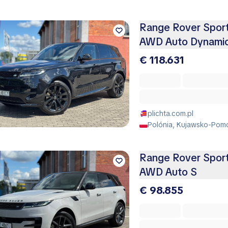
Range Rover Spor
AWD Auto Dynami
€ 118.631
plichta.com.pl
Polónia, Kujawsko-Pomo
Range Rover Spor
AWD Auto S
€ 98.855