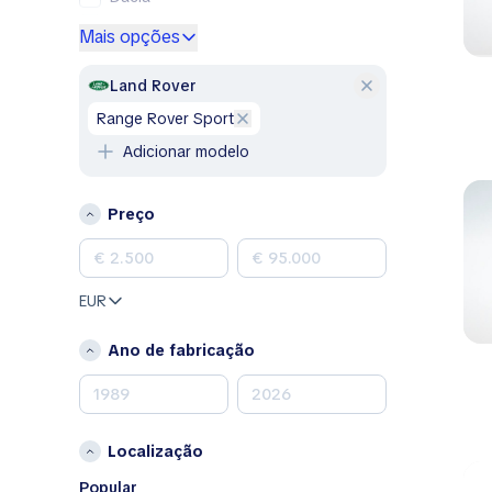
Ford
Mais opções
Genesis
GMC
Land Rover
Honda
Range Rover Sport
Hyundai
Adicionar modelo
Jeep
Kia
Preço
Land Rover
Lexus
Mazda
EUR
Mercedes-Benz
MINI
Ano de fabricação
Nissan
Opel
Peugeot
Localização
Porsche
RAM
Popular