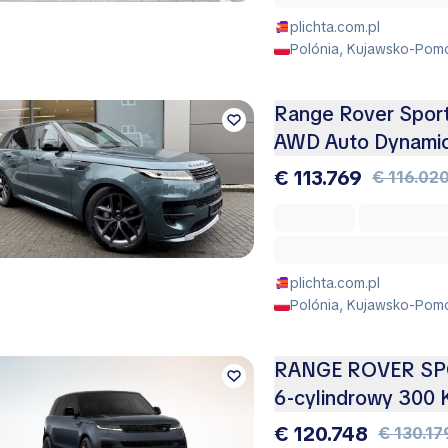
plichta.com.pl
Polónia, Kujawsko-Pomo
Range Rover Spor
AWD Auto Dynami
€ 113.769
€ 116.02
plichta.com.pl
Polónia, Kujawsko-Pomo
RANGE ROVER SP
6-cylindrowy 300
€ 120.748
€ 130.17