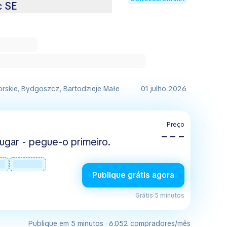
c SE
rskie, Bydgoszcz, Bartodzieje Małe
01 julho 2026
Preço
– – –
ugar - pegue-o primeiro.
Publique grátis agora
Grátis
·
5 minutos
Publique em 5 minutos · 6.052 compradores/mês