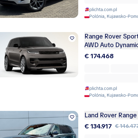
plichta.com.pl
Polónia, Kujawsko-Pomo
Range Rover Spor
AWD Auto Dynami
€ 174.468
plichta.com.pl
Polónia, Kujawsko-Pomo
Land Rover Range
€ 134.917
€ 146.47