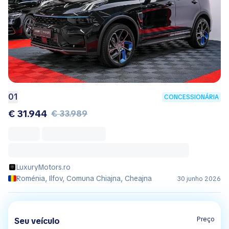
01
CONCESSIONÁRIA
€ 31.944
€ 33.989
LuxuryMotors.ro
Roménia, Ilfov, Comuna Chiajna, Cheajna
30 junho 2026
Preço
Seu veículo