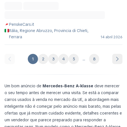
PenskeCars.it
Itália, Regione Abruzzo, Provincia di Chieti,
Ferrara
14 abril 2026
1
2
3
4
5
...
8
Um bom anúncio de
Mercedes-Benz A-klasse
deve merecer
o seu tempo antes de merecer uma visita. Se está a comparar
carros usados à venda no mercado da UE, a abordagem mais
inteligente não é começar pelo anúncio mais barato, mas pelas
ofertas que já mostram cuidado evidente, detalhes coerentes e
um vendedor que parece preparado para responder a
perguntas reais. Num modelo como o Mercedes-Benz A-klasse,