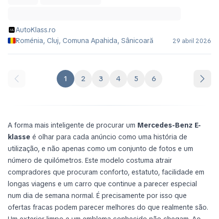
AutoKlass.ro
Roménia, Cluj, Comuna Apahida, Sânicoară
29 abril 2026
1
2
3
4
5
6
A forma mais inteligente de procurar um
Mercedes-Benz E-
klasse
é olhar para cada anúncio como uma história de
utilização, e não apenas como um conjunto de fotos e um
número de quilómetros. Este modelo costuma atrair
compradores que procuram conforto, estatuto, facilidade em
longas viagens e um carro que continue a parecer especial
num dia de semana normal. É precisamente por isso que
ofertas fracas podem parecer melhores do que realmente são.
Um exterior limpo e um emblema conhecido não chegam. Ao