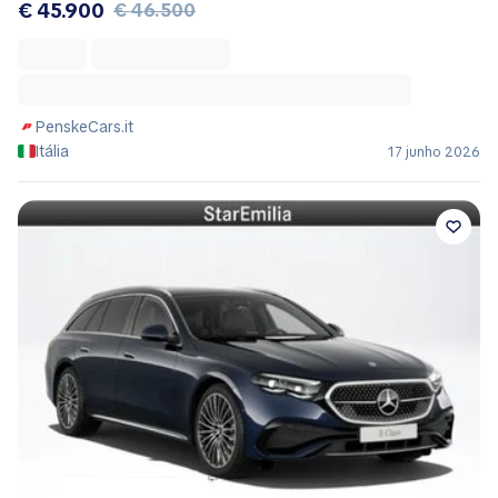
€ 45.900
€ 46.500
PenskeCars.it
Itália
17 junho 2026