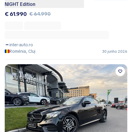
NIGHT Edition
€ 61.990
€ 64.990
inter-auto.ro
Roménia, Cluj
30 junho 2026