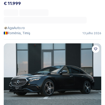
€ 11.999
AgaAuto.ro
Roménia, Timiş
13 julho 2026