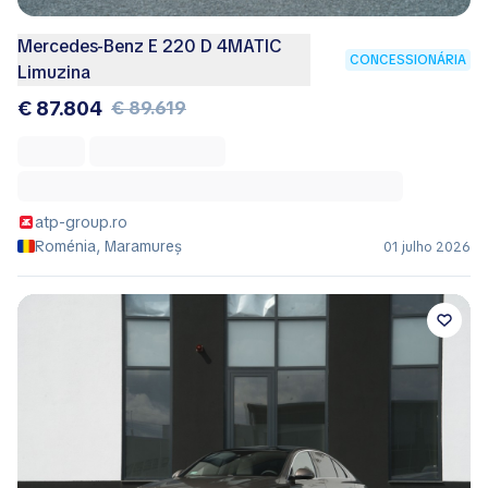
Mercedes-Benz E 220 D 4MATIC
CONCESSIONÁRIA
Limuzina
€ 87.804
€ 89.619
atp-group.ro
Roménia, Maramureș
01 julho 2026