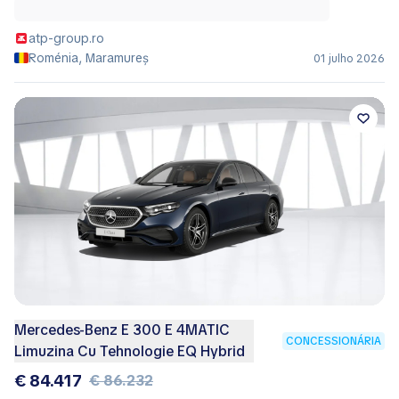
atp-group.ro
Roménia, Maramureș
01 julho 2026
Mercedes-Benz E 300 E 4MATIC
CONCESSIONÁRIA
Limuzina Cu Tehnologie EQ Hybrid
€ 84.417
€ 86.232