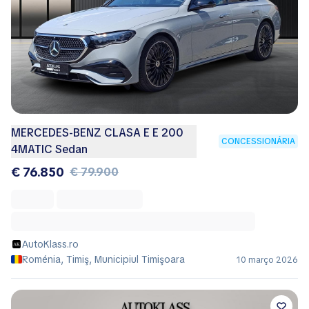
MERCEDES-BENZ CLASA E E 200
CONCESSIONÁRIA
4MATIC Sedan
€ 76.850
€ 79.900
AutoKlass.ro
Roménia, Timiş, Municipiul Timişoara
10 março 2026