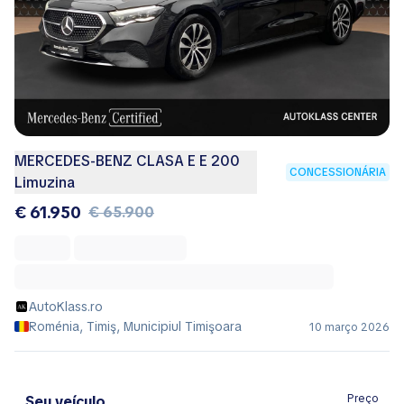
MERCEDES-BENZ CLASA E E 200
CONCESSIONÁRIA
Limuzina
€ 61.950
€ 65.900
AutoKlass.ro
Roménia, Timiş, Municipiul Timişoara
10 março 2026
Preço
Seu veículo