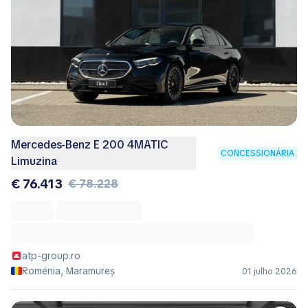
Mercedes-Benz E 200 4MATIC
CONCESSIONÁRIA
Limuzina
€ 76.413
€ 78.228
atp-group.ro
Roménia, Maramureș
01 julho 2026