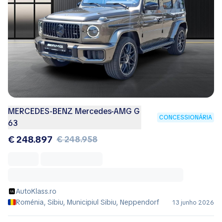
MERCEDES-BENZ Mercedes-AMG G
CONCESSIONÁRIA
63
€ 248.897
€ 248.958
AutoKlass.ro
Roménia, Sibiu, Municipiul Sibiu, Neppendorf
13 junho 2026