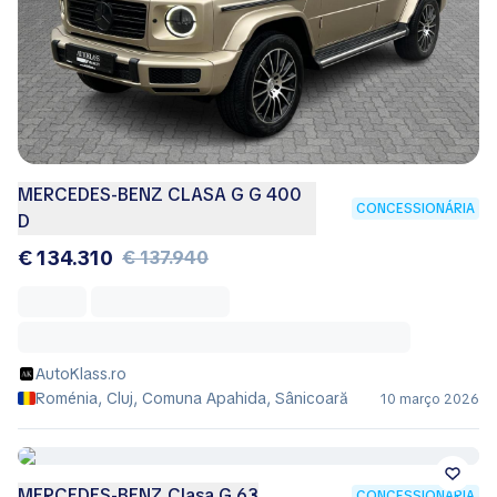
MERCEDES-BENZ CLASA G G 400
CONCESSIONÁRIA
D
€ 134.310
€ 137.940
AutoKlass.ro
Roménia, Cluj, Comuna Apahida, Sânicoară
10 março 2026
MERCEDES-BENZ Clasa G 63
CONCESSIONÁRIA