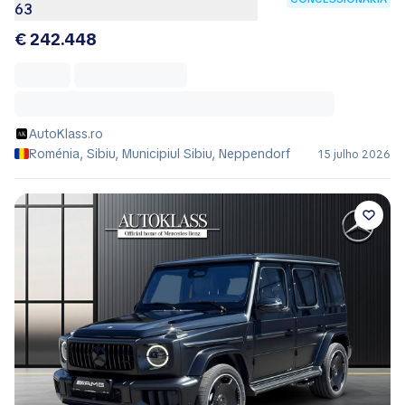
63
€ 242.448
AutoKlass.ro
Roménia, Sibiu, Municipiul Sibiu, Neppendorf
15 julho 2026