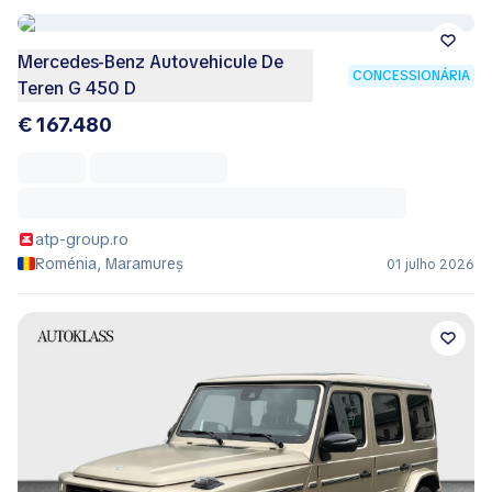
Mercedes-Benz Autovehicule De
CONCESSIONÁRIA
Teren G 450 D
€ 167.480
atp-group.ro
Roménia, Maramureș
01 julho 2026