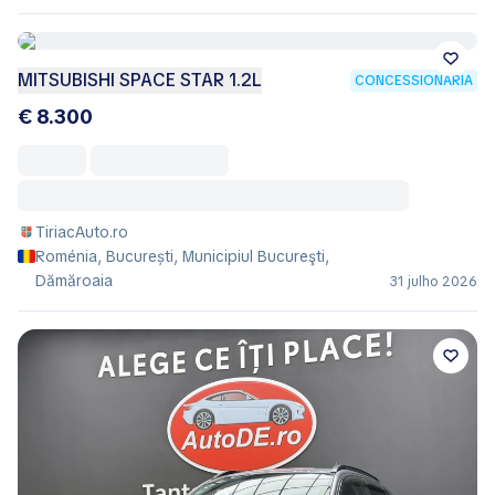
MITSUBISHI SPACE STAR 1.2L
CONCESSIONÁRIA
€ 8.300
TiriacAuto.ro
Roménia, București, Municipiul Bucureşti,
Dămăroaia
31 julho 2026