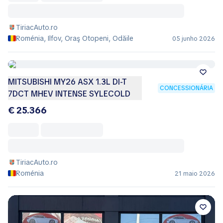
TiriacAuto.ro
Roménia, Ilfov, Oraş Otopeni, Odăile
05 junho 2026
MITSUBISHI MY26 ASX 1.3L DI-T
CONCESSIONÁRIA
7DCT MHEV INTENSE SYLECOLD
€ 25.366
TiriacAuto.ro
Roménia
21 maio 2026