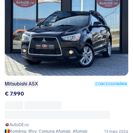
Mitsubishi ASX
CONCESSIONÁRIA
€ 7.990
AutoDE.ro
Roménia, Ilfov, Comuna Afumaţi, Afumaţi
13 maio 2026