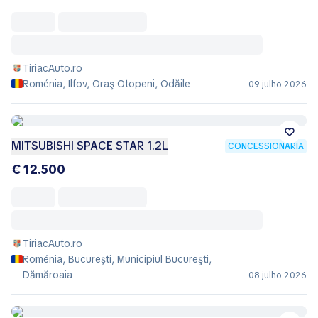
TiriacAuto.ro
Roménia, Ilfov, Oraş Otopeni, Odăile
09 julho 2026
MITSUBISHI SPACE STAR 1.2L
CONCESSIONÁRIA
€ 12.500
TiriacAuto.ro
Roménia, București, Municipiul Bucureşti,
Dămăroaia
08 julho 2026