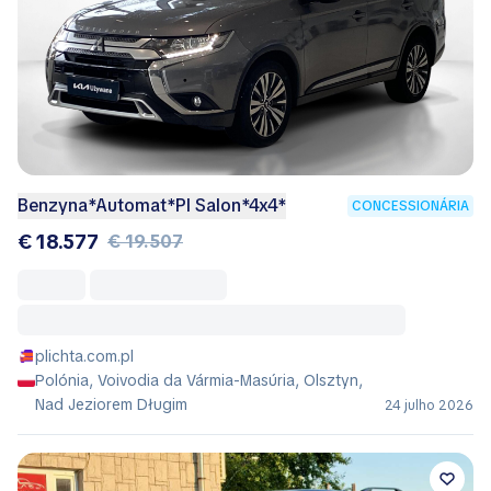
Benzyna*Automat*Pl Salon*4x4*
CONCESSIONÁRIA
€ 18.577
€ 19.507
plichta.com.pl
Polónia, Voivodia da Vármia-Masúria, Olsztyn,
Nad Jeziorem Długim
24 julho 2026