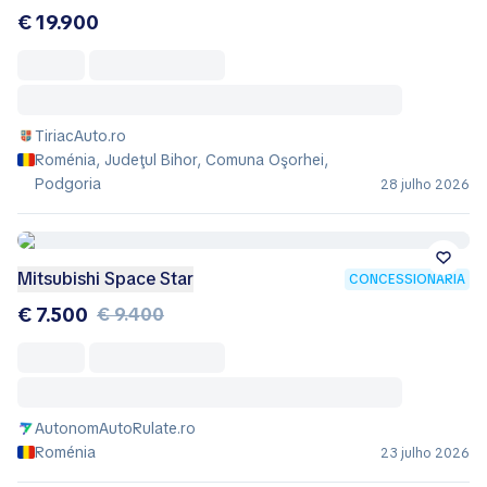
€ 19.900
TiriacAuto.ro
Roménia, Judeţul Bihor, Comuna Oşorhei,
Podgoria
28 julho 2026
Mitsubishi Space Star
CONCESSIONÁRIA
€ 7.500
€ 9.400
AutonomAutoRulate.ro
Roménia
23 julho 2026