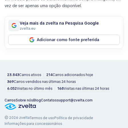
vez de ser apenas uma opção disponível.
Veja mais da zvelta na Pesquisa Google
zvelta.eu
Adicionar como fonte preferida
23.843
Carros ativos
214
Carros adicionados hoje
369
Carros vendidos nas últimas 24 horas
6.052
Visitas no último mês
168
Visitas nas últimas 24 horas
Carros
Sobre nós
Blog
Contatos
support@zvelta.com
© 2026 zvelta
Termos de uso
Política de privacidade
Informações para concessionários