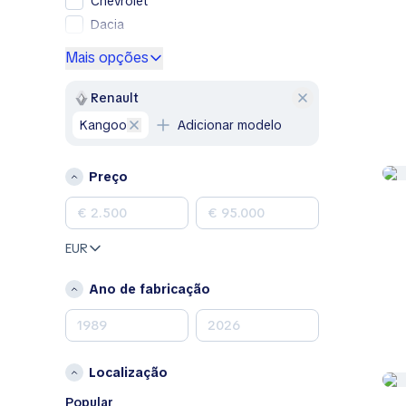
Chevrolet
Dacia
Ford
Mais opções
Genesis
GMC
Renault
Honda
Kangoo
Adicionar modelo
Hyundai
Jeep
Preço
Kia
Land Rover
Lexus
EUR
Mazda
Mercedes-Benz
Ano de fabricação
MINI
Nissan
Opel
Localização
Peugeot
Porsche
Popular