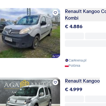
Renault Kangoo Co
Kombi
€ 4.886
CarArena.pl
Polónia
Renault Kangoo
€ 4.999