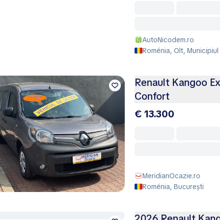
AutoNicodem.ro
Roménia, Olt, Municipiul
Renault Kangoo Ex
Confort
€ 13.300
MeridianOcazie.ro
Roménia, București
2026 Renault Kang