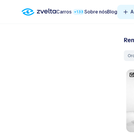
Carros
Sobre nós
Blog
A
+133
Ren
Or