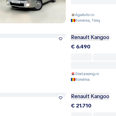
AgaAuto.ro
Roménia, Timiş
Renault Kangoo
€ 6.490
StarLeasing.ro
Roménia
Renault Kangoo
€ 21.710