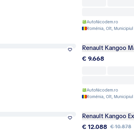
AutoNicodem.ro
Roménia, Olt, Municipiul
Renault Kangoo Ma
€ 9.668
AutoNicodem.ro
Roménia, Olt, Municipiul
Renault Kangoo Exp
€ 12.088
€ 10.878