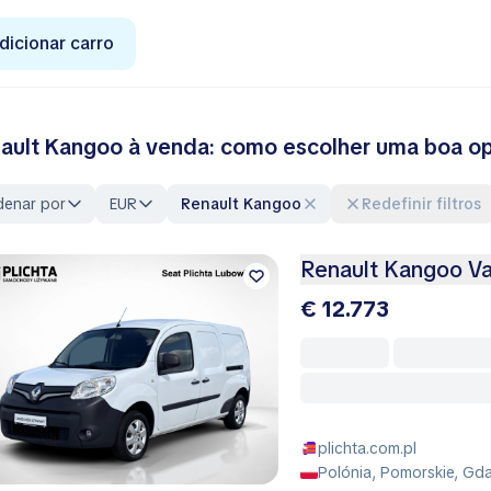
dicionar carro
ault Kangoo à venda: como escolher uma boa o
denar por
EUR
Renault Kangoo
Redefinir filtros
Renault Kangoo V
€ 12.773
plichta.com.pl
Polónia, Pomorskie, Gd