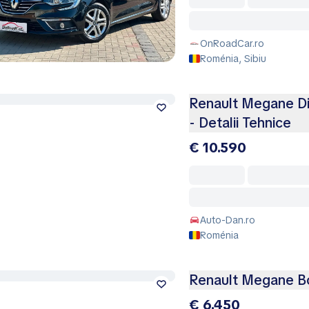
OnRoadCar.ro
Roménia, Sibiu
Renault Megane Di
- Detalii Tehnice
€ 10.590
Auto-Dan.ro
Roménia
Renault Megane B
€ 6.450