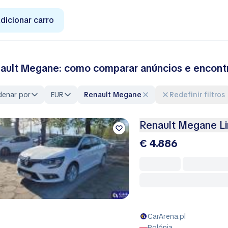
dicionar carro
ault Megane: como comparar anúncios e encontra
denar por
EUR
Renault Megane
Redefinir filtros
Renault Megane Li
€ 4.886
CarArena.pl
Polónia