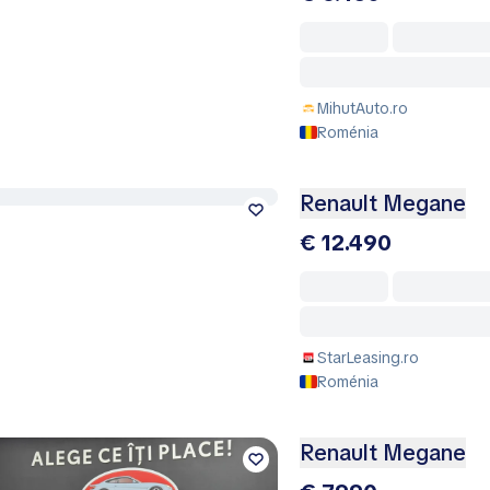
MihutAuto.ro
Roménia
Renault Megane
€ 12.490
StarLeasing.ro
Roménia
Renault Megane