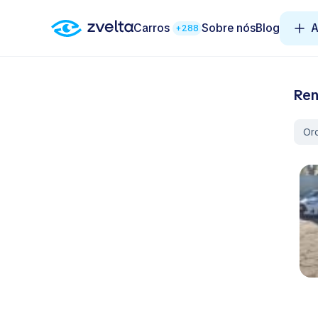
Carros
Sobre nós
Blog
A
+288
Ren
Or