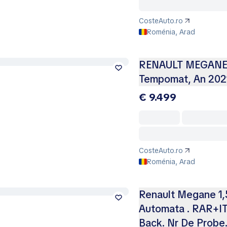
CosteAuto.ro
Roménia, Arad
RENAULT MEGANE 1.
Tempomat, An 202
€ 9.499
CosteAuto.ro
Roménia, Arad
Renault Megane 1,5
Automata . RAR+ITP
Back. Nr De Probe. 