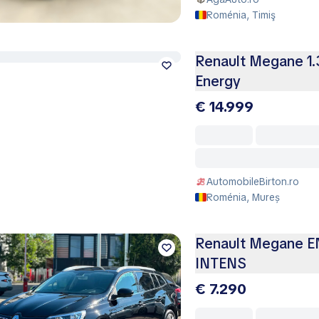
Roménia, Timiş
Renault Megane 1.3
Energy
€ 14.999
AutomobileBirton.ro
Roménia, Mureș
Renault Megane 
INTENS
€ 7.290