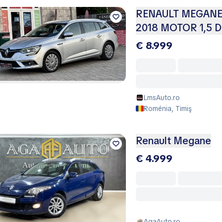
RENAULT MEGANE
2018 MOTOR 1,5 D
€ 8.999
LmsAuto.ro
Roménia, Timiş
Renault Megane
€ 4.999
AgaAuto.ro