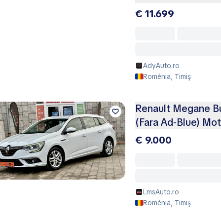
€ 11.699
AdyAuto.ro
Roménia, Timiş
Renault Megane Bu
(Fara Ad-Blue) Mot
€ 9.000
LmsAuto.ro
Roménia, Timiş