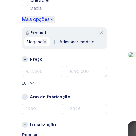
Chevrolet
Dacia
Ford
Mais opções
Genesis
GMC
Renault
Honda
Megane
Adicionar modelo
Hyundai
Jeep
Preço
Kia
Land Rover
Lexus
EUR
Mazda
Mercedes-Benz
Ano de fabricação
MINI
Nissan
Opel
Localização
Peugeot
Porsche
Popular