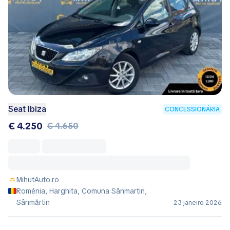
Seat Ibiza
CONCESSIONÁRIA
€ 4.250
€ 4.650
MihutAuto.ro
Roménia, Harghita, Comuna Sânmartin,
Sânmărtin
23 janeiro 2026