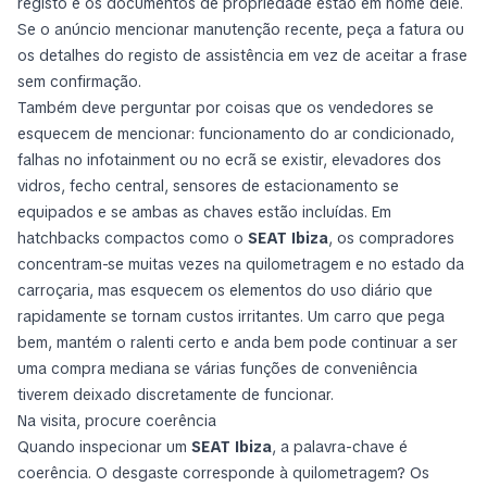
registo e os documentos de propriedade estão em nome dele.
Se o anúncio mencionar manutenção recente, peça a fatura ou
os detalhes do registo de assistência em vez de aceitar a frase
sem confirmação.
Também deve perguntar por coisas que os vendedores se
esquecem de mencionar: funcionamento do ar condicionado,
falhas no infotainment ou no ecrã se existir, elevadores dos
vidros, fecho central, sensores de estacionamento se
equipados e se ambas as chaves estão incluídas. Em
hatchbacks compactos como o
SEAT Ibiza
, os compradores
concentram-se muitas vezes na quilometragem e no estado da
carroçaria, mas esquecem os elementos do uso diário que
rapidamente se tornam custos irritantes. Um carro que pega
bem, mantém o ralenti certo e anda bem pode continuar a ser
uma compra mediana se várias funções de conveniência
tiverem deixado discretamente de funcionar.
Na visita, procure coerência
Quando inspecionar um
SEAT Ibiza
, a palavra-chave é
coerência. O desgaste corresponde à quilometragem? Os