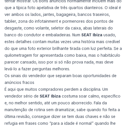
tentar mostrar. Os bons anúncios normalmente incluem mais do
que a típica foto apelativa de três quartos dianteiros. O ideal é
ver ambos os lados, jantes, bagageira, bancos traseiros,
tablier, zona do infotainment e pormenores dos pontos de
desgaste, como volante, seletor da caixa, abas laterais do
banco do condutor e embaladeiras. Num
SEAT Ibiza
usado,
estes detalhes contam muitas vezes uma história mais credível
do que uma foto exterior brilhante tirada com luz perfeita. Se a
quilometragem for apresentada como baixa, mas o habitáculo
parecer cansado, isso por si só não prova nada, mas deve
levá-lo a fazer perguntas melhores.
Os sinais do vendedor que separam boas oportunidades de
anúncios fracos
É aqui que muitos compradores perdem a disciplina. Um
vendedor sério de
SEAT Ibiza
costuma soar calmo, específico
e, no melhor sentido, até um pouco aborrecido. Fala da
manutenção de rotina sem dramatizar, sabe quando foi feita a
última revisão, consegue dizer se tem duas chaves e não se
refugia em frases como “para a idade é normal” quando lhe