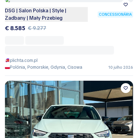
DSG | Salon Polska | Style |
CONCESSIONÁRIA
Zadbany | Mały Przebieg
€ 8.585
€ 9.277
plichta.com.pl
Polónia, Pomorskie, Gdynia, Cisowa
10 julho 2026