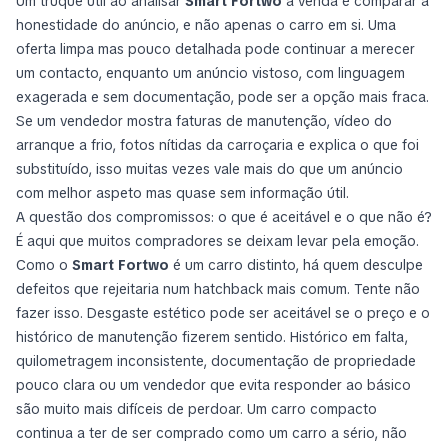
Um truque útil ao analisar
Smart Fortwo
à venda é comparar a
honestidade do anúncio, e não apenas o carro em si. Uma
oferta limpa mas pouco detalhada pode continuar a merecer
um contacto, enquanto um anúncio vistoso, com linguagem
exagerada e sem documentação, pode ser a opção mais fraca.
Se um vendedor mostra faturas de manutenção, vídeo do
arranque a frio, fotos nítidas da carroçaria e explica o que foi
substituído, isso muitas vezes vale mais do que um anúncio
com melhor aspeto mas quase sem informação útil.
A questão dos compromissos: o que é aceitável e o que não é?
É aqui que muitos compradores se deixam levar pela emoção.
Como o
Smart Fortwo
é um carro distinto, há quem desculpe
defeitos que rejeitaria num hatchback mais comum. Tente não
fazer isso. Desgaste estético pode ser aceitável se o preço e o
histórico de manutenção fizerem sentido. Histórico em falta,
quilometragem inconsistente, documentação de propriedade
pouco clara ou um vendedor que evita responder ao básico
são muito mais difíceis de perdoar. Um carro compacto
continua a ter de ser comprado como um carro a sério, não