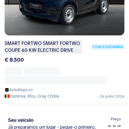
SMART FORTWO SMART FORTWO
CONCESSIONÁRIA
COUPE 60 KW ELECTRIC DRIVE
€ 8.500
AutoKlass.ro
Roménia, Ilfov, Oraş Chitila
26 junho 2026
Preço
Seu veículo
– – –
Já preparamos um lugar - pegue-o primeiro.