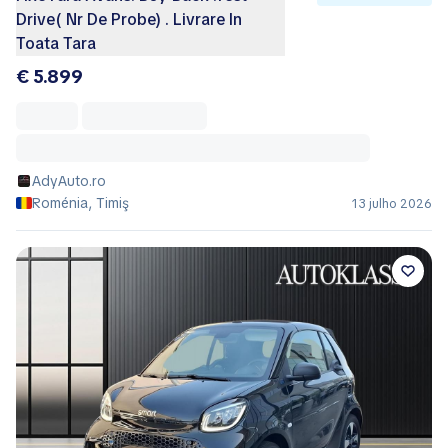
Drive( Nr De Probe) . Livrare In
Toata Tara
€ 5.899
AdyAuto.ro
Roménia, Timiş
13 julho 2026