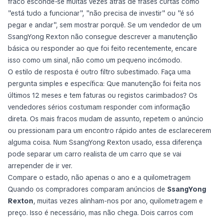
fraco esconde-se muitas vezes atrás de frases curtas como
"está tudo a funcionar", "não precisa de investir" ou "é só
pegar e andar", sem mostrar porquê. Se um vendedor de um
SsangYong Rexton não consegue descrever a manutenção
básica ou responder ao que foi feito recentemente, encare
isso como um sinal, não como um pequeno incómodo.
O estilo de resposta é outro filtro subestimado. Faça uma
pergunta simples e específica:
Que manutenção foi feita nos
últimos 12 meses e tem faturas ou registos carimbados?
Os
vendedores sérios costumam responder com informação
direta. Os mais fracos mudam de assunto, repetem o anúncio
ou pressionam para um encontro rápido antes de esclarecerem
alguma coisa. Num SsangYong Rexton usado, essa diferença
pode separar um carro realista de um carro que se vai
arrepender de ir ver.
Compare o estado, não apenas o ano e a quilometragem
Quando os compradores comparam anúncios de
SsangYong
Rexton
, muitas vezes alinham-nos por ano, quilometragem e
preço. Isso é necessário, mas não chega. Dois carros com