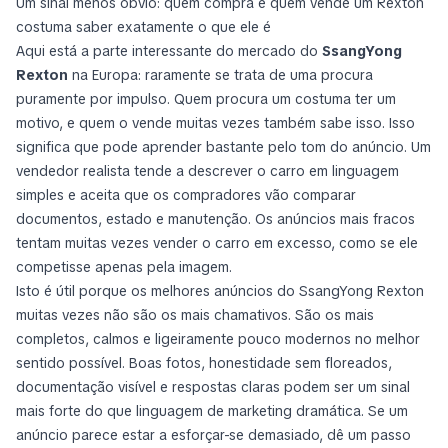
Um sinal menos óbvio: quem compra e quem vende um Rexton
costuma saber exatamente o que ele é
Aqui está a parte interessante do mercado do
SsangYong
Rexton
na Europa: raramente se trata de uma procura
puramente por impulso. Quem procura um costuma ter um
motivo, e quem o vende muitas vezes também sabe isso. Isso
significa que pode aprender bastante pelo tom do anúncio. Um
vendedor realista tende a descrever o carro em linguagem
simples e aceita que os compradores vão comparar
documentos, estado e manutenção. Os anúncios mais fracos
tentam muitas vezes vender o carro em excesso, como se ele
competisse apenas pela imagem.
Isto é útil porque os melhores anúncios do SsangYong Rexton
muitas vezes não são os mais chamativos. São os mais
completos, calmos e ligeiramente pouco modernos no melhor
sentido possível. Boas fotos, honestidade sem floreados,
documentação visível e respostas claras podem ser um sinal
mais forte do que linguagem de marketing dramática. Se um
anúncio parece estar a esforçar-se demasiado, dê um passo