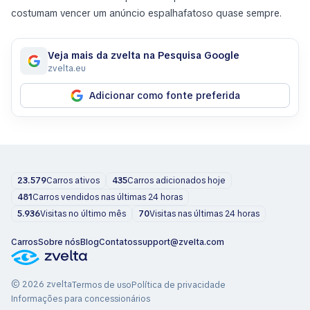
costumam vencer um anúncio espalhafatoso quase sempre.
Veja mais da zvelta na Pesquisa Google
zvelta.eu
Adicionar como fonte preferida
23.579
Carros ativos
435
Carros adicionados hoje
481
Carros vendidos nas últimas 24 horas
5.936
Visitas no último mês
70
Visitas nas últimas 24 horas
Carros
Sobre nós
Blog
Contatos
support@zvelta.com
© 2026 zvelta
Termos de uso
Política de privacidade
Informações para concessionários