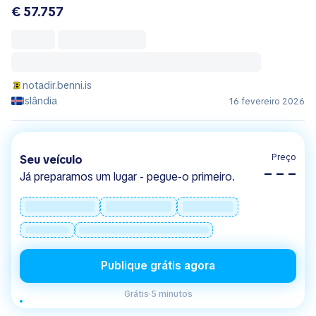
€ 57.757
notadir.benni.is
Islândia
16 fevereiro 2026
Preço
Seu veículo
– – –
Já preparamos um lugar - pegue-o primeiro.
Publique grátis agora
Grátis
·
5 minutos