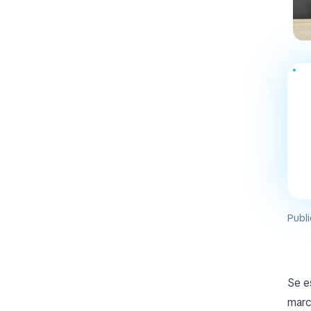
Publi
Se e
marc