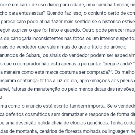
o: é um carro de uso diário para cidade, uma carrinha familiar,
icho para entusiastas? Quando faz isso, o conjunto certo de com
a parece caro pode afinal fazer mais sentido se o histórico est
eguir explicar o que foi feito e quando. Outro pode parecer ma
as de carroçaria inconsistentes nas fotos ou um interior suspei
inais do vendedor que valem mais do que o título do anúncio
anúncios de Subaru, os sinais do vendedor podem ser especial
s que o comprador não está apenas a perguntar “pega e anda?
a maneira como esta marca costuma ser comprada?”. Os melho
inspiram confiança: fotos à luz do dia, aproximações aos pneus 
ainel, faturas de manutenção ou pelo menos datas das revisões,
a.
rma como o anúncio está escrito também importa. Se o vended
ica defeitos cosméticos sem dramatizar e responde de forma dire
ue uma descrição polida cheia de elogios genéricos. Tenha cui
adas de montanha, cenários de floresta molhada ou linguagem h