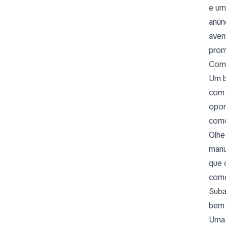
e um
anún
aven
prom
Come
Um b
com 
opor
como
Olhe
manu
que 
como
Suba
bem 
Uma 