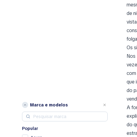
mesm
de n
vist
cons
folg
Os s
Nos 
veze
com 
que 
do p
vend
Marca e modelos
A fo
expl
do q
Popular
estr