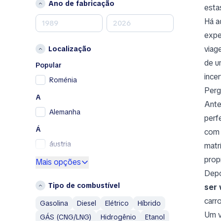
Ano de fabricação
esta
Nissan
Há a
Opel
expe
Peugeot
viag
Localização
Porsche
de u
RAM
Popular
Renault
ince
Roménia
Renault Samsung
Perg
A
Skoda
Ante
Alemanha
SsangYong
perf
Subaru
Á
com 
Toyota
áustria
matr
Volkswagen
prop
E
Mais opções
Volvo
Depo
Espanha
A
Tipo de combustível
ser 
F
Aixam
carr
Gasolina
Diesel
Elétrico
Híbrido
França
Alfa Romeo
Um v
GÁS (CNG/LNG)
Hidrogênio
Etanol