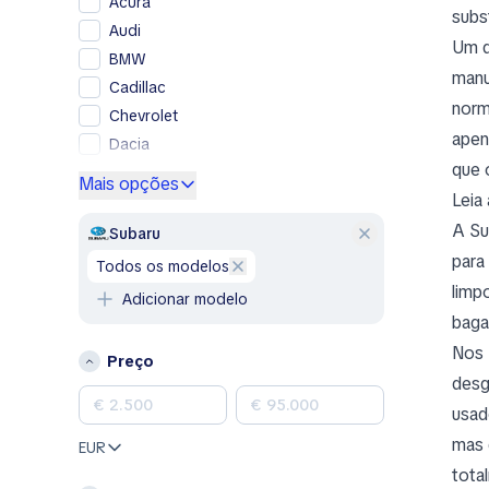
Acura
subs
Audi
Um d
BMW
manu
Cadillac
norm
Chevrolet
apen
Dacia
que 
Ford
Mais opções
Leia
Genesis
A Su
GMC
Subaru
Honda
para
todos os modelos
Hyundai
limp
Adicionar modelo
Jeep
baga
Kia
Nos 
Preço
Land Rover
desg
Lexus
usad
Mazda
mas 
EUR
Mercedes-Benz
tota
MINI