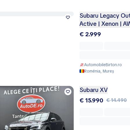
Subaru Legacy Outb
Active | Xenon | 
€ 2.999
AutomobileBirton.ro
Roménia, Mureș
Subaru XV
€ 15.990
€ 14.490