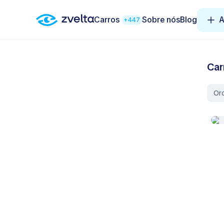
Carros
Sobre nós
Blog
A
+447
Car
Or