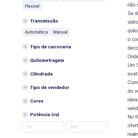
AM General
G
não 
Flexível
AMC
Grécia
Se d
Aston Martin
Transmissão
vidr
I
Austin
quil
Islândia
automática
manual
Austin Healey
o co
Itália
Avatr
Tipo de carroceria
deco
L
B
Onde
Lituânia
Quilometragem
BAIC
Um S
Bentley
P
exat
Cilindrada
Bestune
Países Baixos
Comp
Brabus
Tipo de vendedor
Polónia
do v
Bugatti
Outros
idei
Cores
Buick
vend
Bélgica
BYD
Potência (cv)
Bulgária
No f
C
Chipre
ofer
Changan
Croácia
real
Chery