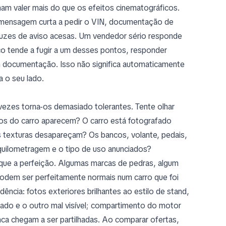
am valer mais do que os efeitos cinematográficos.
a mensagem curta a pedir o VIN, documentação de
luzes de aviso acesas. Um vendedor sério responde
o tende a fugir a um desses pontos, responder
em documentação. Isso não significa automaticamente
a o seu lado.
 vezes torna-os demasiado tolerantes. Tente olhar
os do carro aparecem? O carro está fotografado
as texturas desapareçam? Os bancos, volante, pedais,
 quilometragem e o tipo de uso anunciados?
que a perfeição. Algumas marcas de pedras, algum
odem ser perfeitamente normais num carro que foi
ncia: fotos exteriores brilhantes ao estilo de stand,
ado e o outro mal visível; compartimento do motor
a chegam a ser partilhadas. Ao comparar ofertas,