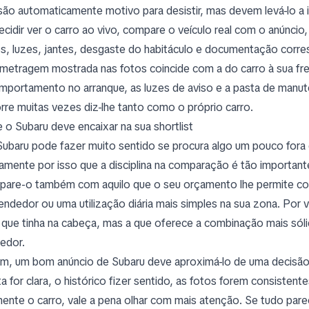
são automaticamente motivo para desistir, mas devem levá-lo a in
ecidir ver o carro ao vivo, compare o veículo real com o anúncio,
os, luzes, jantes, desgaste do habitáculo e documentação corr
ometragem mostrada nas fotos coincide com a do carro à sua f
mportamento no arranque, as luzes de aviso e a pasta de ma
rre muitas vezes diz-lhe tanto como o próprio carro.
 o Subaru deve encaixar na sua shortlist
ubaru pode fazer muito sentido se procura algo um pouco fora 
amente por isso que a disciplina na comparação é tão importa
are-o também com aquilo que o seu orçamento lhe permite comp
endedor ou uma utilização diária mais simples na sua zona. Por 
a que tinha na cabeça, mas a que oferece a combinação mais s
edor.
im, um bom anúncio de Subaru deve aproximá-lo de uma decisão 
ta for clara, o histórico fizer sentido, as fotos forem consist
mente o carro, vale a pena olhar com mais atenção. Se tudo par