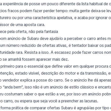
a experiência de posse um pouco diferente da lista habitual de 
cios fracos podem fazer perder tempo: muita gente deixa-se le
tureiro ou por uma característica apelativa, e acaba por ignorar
issor de uma aposta cara.
ce pela oferta, não pela fantasia
om anúncio de Subaru deve ajudá-lo a perceber o carro antes 
um número reduzido de ofertas ativas, é tentador baixar os pa
tunidade rara. Resista a isso. A escassez pode fazer carros no
 se amanhã fossem aparecer mais dez.
 primeiro para o essencial que define valor em qualquer procura
tenção, estado visível, descrição do motor e da transmissão, 
o vendedor explica a posse do carro. Se o anúncio lhe dá apena
 “anda bem”, isso não é um anúncio de estilo clássico e encant
ru costumam saber o que estão a ver, por isso um anúncio pobr
o carro, ou espera que seja você a preencher as lacunas.
forma prática de comparar ofertas Subaru é agrupá-las por tipo 