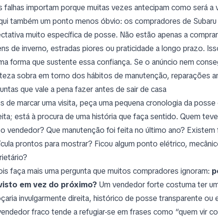
s falhas importam porque muitas vezes antecipam como será a vi
qui também um ponto menos óbvio: os compradores de Subaru
ctativa muito específica de posse. Não estão apenas a comprar
ens de inverno, estradas piores ou praticidade a longo prazo. Is
ma forma que sustente essa confiança. Se o anúncio nem conseg
rteza sobra em torno dos hábitos de manutenção, reparações an
untas que vale a pena fazer antes de sair de casa
s de marcar uma visita, peça uma pequena cronologia da posse 
eita; está à procura de uma história que faça sentido. Quem t
o vendedor? Que manutenção foi feita no último ano? Existem 
ícula prontos para mostrar? Ficou algum ponto elétrico, mecâni
rietário?
is faça mais uma pergunta que muitos compradores ignoram:
p
visto em vez do próximo?
Um vendedor forte costuma ter um
oçaria invulgarmente direita, histórico de posse transparente ou
endedor fraco tende a refugiar-se em frases como “quem vir co