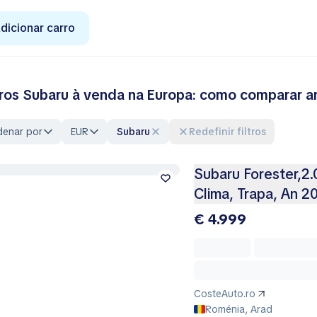
dicionar carro
ros Subaru à venda na Europa: como comparar an
denar por
EUR
Subaru
Redefinir filtros
Subaru Forester,2.
Clima, Trapa, An 2
€ 4.999
CosteAuto.ro
Roménia, Arad