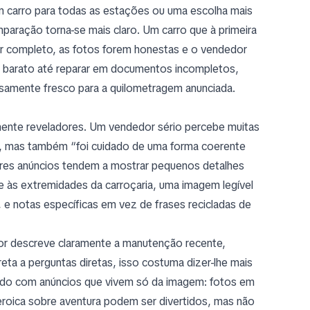
 um carro para todas as estações ou uma escolha mais
paração torna-se mais claro. Um carro que à primeira
iver completo, as fotos forem honestas e o vendedor
is barato até reparar em documentos incompletos,
tosamente fresco para a quilometragem anunciada.
mente reveladores. Um vendedor sério percebe muitas
”, mas também “foi cuidado de uma forma coerente
res anúncios tendem a mostrar pequenos detalhes
e às extremidades da carroçaria, uma imagem legível
 e notas específicas em vez de frases recicladas de
or descreve claramente a manutenção recente,
ta a perguntas diretas, isso costuma dizer-lhe mais
dado com anúncios que vivem só da imagem: fotos em
eroica sobre aventura podem ser divertidos, mas não