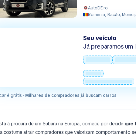
AutoDE.ro
Roménia, Bacău, Municip
Seu veículo
Já preparamos um l
car é grátis ·
Milhares de compradores já buscam carros
stá à procura de um Subaru na Europa, comece por decidir
que 
a costuma atrair compradores que valorizam comportamento seg