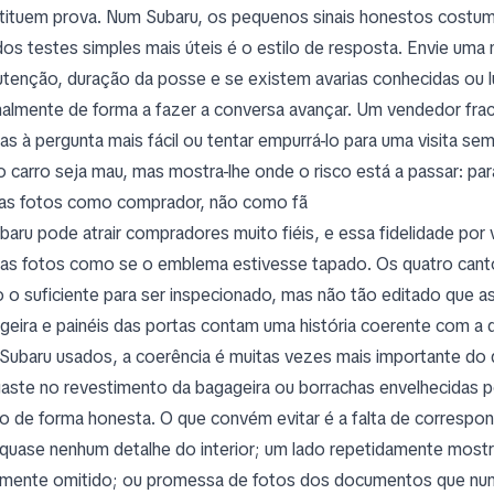
tituem prova. Num Subaru, os pequenos sinais honestos costum
os testes simples mais úteis é o estilo de resposta. Envie um
tenção, duração da posse e se existem avarias conhecidas ou 
almente de forma a fazer a conversa avançar. Um vendedor frac
as à pergunta mais fácil ou tentar empurrá-lo para uma visita s
o carro seja mau, mas mostra-lhe onde o risco está a passar: par
 as fotos como comprador, não como fã
baru pode atrair compradores muito fiéis, e essa fidelidade por
 as fotos como se o emblema estivesse tapado. Os quatro cant
o o suficiente para ser inspecionado, mas não tão editado que 
geira e painéis das portas contam uma história coerente com a
Subaru usados, a coerência é muitas vezes mais importante do 
aste no revestimento da bagageira ou borrachas envelhecidas p
o de forma honesta. O que convém evitar é a falta de correspondê
quase nenhum detalhe do interior; um lado repetidamente mostr
lmente omitido; ou promessa de fotos dos documentos que nunc