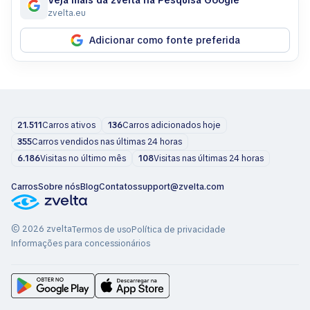
Veja mais da zvelta na Pesquisa Google
zvelta.eu
Adicionar como fonte preferida
21.511
Carros ativos
136
Carros adicionados hoje
355
Carros vendidos nas últimas 24 horas
6.186
Visitas no último mês
108
Visitas nas últimas 24 horas
Carros
Sobre nós
Blog
Contatos
support@zvelta.com
© 2026 zvelta
Termos de uso
Política de privacidade
Informações para concessionários