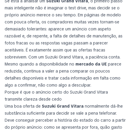
Se está a analisar um
Suzuki Grand Vitara
, o primeiro passo
mais inteligente não é imaginar o test drive, mas decidir se o
próprio anúncio merece o seu tempo. Em páginas de modelo
com pouca oferta, os compradores muitas vezes tornam-se
demasiado tolerantes: aparece um anúncio com aspeto
razoável e, de repente, a falta de detalhes de manutenção, as
fotos fracas ou as respostas vagas passam a parecer
aceitáveis. É exatamente assim que as ofertas fracas
sobrevivem. Com um Suzuki Grand Vitara, a paciência conta.
Mesmo quando a disponibilidade no
mercado da UE
parece
reduzida, continua a valer a pena comparar os poucos
detalhes disponíveis e tratar cada informação em falta como
algo a confirmar, não como algo a desculpar.
Porque é que o anúncio certo do Suzuki Grand Vitara
transmite clareza desde cedo
Uma boa oferta de
Suzuki Grand Vitara
normalmente dá-lhe
substância suficiente para decidir se vale a pena telefonar.
Deve conseguir perceber a história do estado do carro a partir
do próprio anúncio: como se apresenta por fora, quão gasto