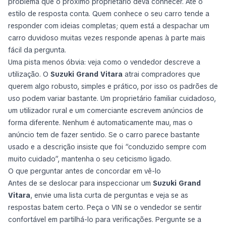
problema que o próximo proprietário deva conhecer. Até o
estilo de resposta conta. Quem conhece o seu carro tende a
responder com ideias completas; quem está a despachar um
carro duvidoso muitas vezes responde apenas à parte mais
fácil da pergunta.
Uma pista menos óbvia: veja como o vendedor descreve a
utilização. O
Suzuki Grand Vitara
atrai compradores que
querem algo robusto, simples e prático, por isso os padrões de
uso podem variar bastante. Um proprietário familiar cuidadoso,
um utilizador rural e um comerciante escrevem anúncios de
forma diferente. Nenhum é automaticamente mau, mas o
anúncio tem de fazer sentido. Se o carro parece bastante
usado e a descrição insiste que foi “conduzido sempre com
muito cuidado”, mantenha o seu ceticismo ligado.
O que perguntar antes de concordar em vê-lo
Antes de se deslocar para inspeccionar um
Suzuki Grand
Vitara
, envie uma lista curta de perguntas e veja se as
respostas batem certo. Peça o VIN se o vendedor se sentir
confortável em partilhá-lo para verificações. Pergunte se a