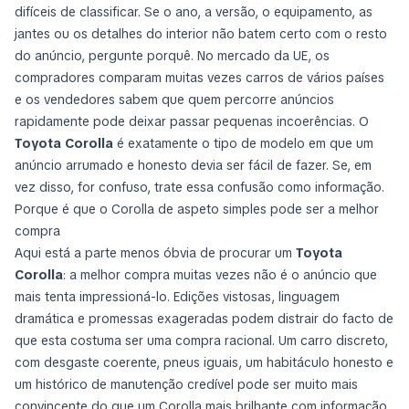
difíceis de classificar. Se o ano, a versão, o equipamento, as
jantes ou os detalhes do interior não batem certo com o resto
do anúncio, pergunte porquê. No mercado da UE, os
compradores comparam muitas vezes carros de vários países
e os vendedores sabem que quem percorre anúncios
rapidamente pode deixar passar pequenas incoerências. O
Toyota Corolla
é exatamente o tipo de modelo em que um
anúncio arrumado e honesto devia ser fácil de fazer. Se, em
vez disso, for confuso, trate essa confusão como informação.
Porque é que o Corolla de aspeto simples pode ser a melhor
compra
Aqui está a parte menos óbvia de procurar um
Toyota
Corolla
: a melhor compra muitas vezes não é o anúncio que
mais tenta impressioná-lo. Edições vistosas, linguagem
dramática e promessas exageradas podem distrair do facto de
que esta costuma ser uma compra racional. Um carro discreto,
com desgaste coerente, pneus iguais, um habitáculo honesto e
um histórico de manutenção credível pode ser muito mais
convincente do que um Corolla mais brilhante com informação