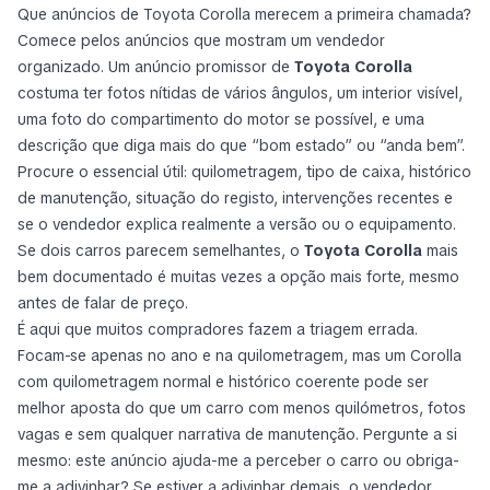
Que anúncios de Toyota Corolla merecem a primeira chamada?
Comece pelos anúncios que mostram um vendedor
organizado. Um anúncio promissor de
Toyota Corolla
costuma ter fotos nítidas de vários ângulos, um interior visível,
uma foto do compartimento do motor se possível, e uma
descrição que diga mais do que “bom estado” ou “anda bem”.
Procure o essencial útil: quilometragem, tipo de caixa, histórico
de manutenção, situação do registo, intervenções recentes e
se o vendedor explica realmente a versão ou o equipamento.
Se dois carros parecem semelhantes, o
Toyota Corolla
mais
bem documentado é muitas vezes a opção mais forte, mesmo
antes de falar de preço.
É aqui que muitos compradores fazem a triagem errada.
Focam-se apenas no ano e na quilometragem, mas um Corolla
com quilometragem normal e histórico coerente pode ser
melhor aposta do que um carro com menos quilómetros, fotos
vagas e sem qualquer narrativa de manutenção. Pergunte a si
mesmo: este anúncio ajuda-me a perceber o carro ou obriga-
me a adivinhar? Se estiver a adivinhar demais, o vendedor