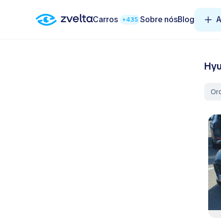
Carros
Sobre nós
Blog
A
+435
Hyu
Or