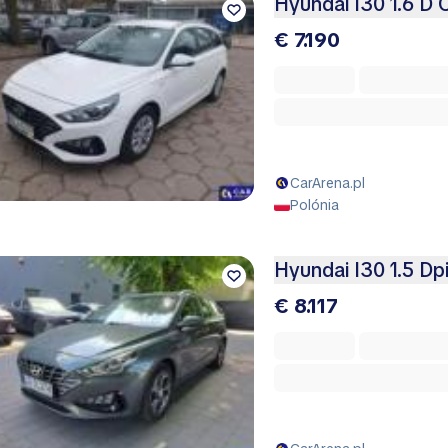
Hyundai I30 1.6 D 
€ 7.190
CarArena.pl
Polónia
Hyundai I30 1.5 Dp
€ 8.117