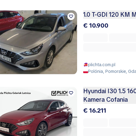
1.0 T-GDI 120 KM
€ 10.900
plichta.com.pl
Polónia, Pomorskie, Gd
Hyundai I30 1.5 1
Kamera Cofania
€ 16.211