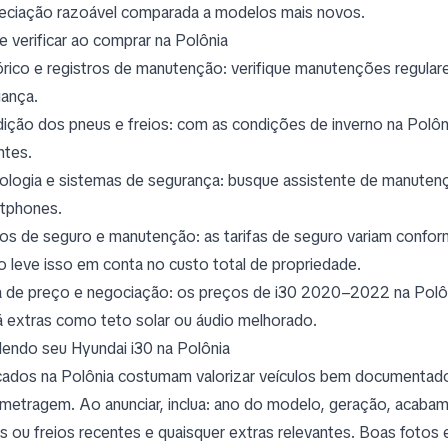
eciação razoável comparada a modelos mais novos.
e verificar ao comprar na Polônia
órico e registros de manutenção: verifique manutenções regular
iança.
ição dos pneus e freios: com as condições de inverno na Polôni
ntes.
ologia e sistemas de segurança: busque assistente de manutençã
tphones.
os de seguro e manutenção: as tarifas de seguro variam confor
o leve isso em conta no custo total de propriedade.
a de preço e negociação: os preços de i30 2020–2022 na Polô
á extras como teto solar ou áudio melhorado.
endo seu Hyundai i30 na Polônia
ados na Polônia costumam valorizar veículos bem documentado
ometragem. Ao anunciar, inclua: ano do modelo, geração, acaba
s ou freios recentes e quaisquer extras relevantes. Boas fotos 