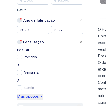
Land Rover
Lexus
EUR
Mazda
Mercedes-Benz
Ano de fabricação
MINI
O Hy
Nissan
Polô
Opel
Localização
esco
Peugeot
vend
Porsche
Popular
Por 
RAM
Roménia
Renault
O de
A
Renault Samsung
efic
Alemanha
Skoda
cond
SsangYong
Á
Conf
Subaru
áustria
moto
Toyota
auto
E
Mais opções
Volkswagen
cons
Espanha
Volvo