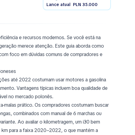
Lance atual
PLN 35.000
eficiência e recursos modernos. Se você está na
a geração merece atenção. Este guia aborda como
a, com foco em dúvidas comuns de compradores e
loneses
erações até 2022 costumam usar motores a gasolina
ento. Vantagens típicas incluem boa qualidade de
rável no mercado polonês.
ta-malas prático. Os compradores costumam buscar
s longas, combinados com manual de 6 marchas ou
riante. Ao avaliar o kilometragem, um i30 bem
0 km para a faixa 2020–2022, o que mantém a