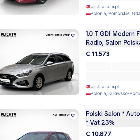
plichta.com.pl
Polónia, Pomorskie, Gda
1.0 T-GDI Modern
Radio, Salon Polsk
€ 11.573
plichta.com.pl
Polónia, Kujawsko-Pomo
Polski Salon * Aut
* Vat 23%
€ 10.877