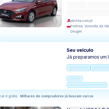
plichta.com.pl
Polónia, Voivodia da Vá
Długim
Seu veículo
Já preparamos um l
car é grátis ·
Milhares de compradores já buscam carros