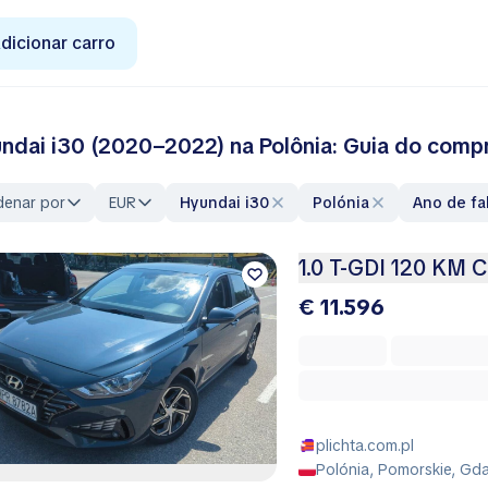
dicionar carro
ndai i30 (2020–2022) na Polônia: Guia do comp
denar por
EUR
Hyundai i30
Polónia
Ano de f
1.0 T-GDI 120 KM 
€ 11.596
plichta.com.pl
Polónia, Pomorskie, Gd