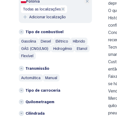
Polónia
depr
F
A
todas as localizações
O qu
França
Aixam
Adicionar localização
Hist
Alfa Romeo
G
conf
AM General
Grécia
Tipo de combustível
Cond
AMC
rece
I
Gasolina
Diesel
Elétrico
Híbrido
Aston Martin
Tecn
Islândia
GÁS (CNG/LNG)
Hidrogênio
Etanol
Austin
smar
Itália
Flexível
Austin Healey
Cust
Avatr
L
Transmissão
entã
Lituânia
B
Faix
automática
manual
BAIC
P
se h
Bentley
Países Baixos
Tipo de carroceria
Vend
Bestune
Polónia
Merc
Brabus
Quilometragem
Outros
quil
Bugatti
Bélgica
pneu
Cilindrada
Buick