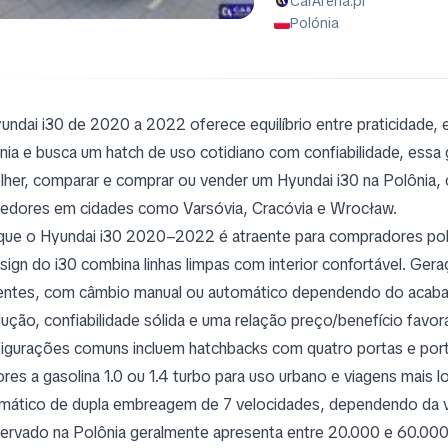
CarArena.pl
Polónia
undai i30 de 2020 a 2022 oferece equilíbrio entre praticidade, 
nia e busca um hatch de uso cotidiano com confiabilidade, ess
lher, comparar e comprar ou vender um Hyundai i30 na Polôni
edores em cidades como Varsóvia, Cracóvia e Wrocław.
que o Hyundai i30 2020–2022 é atraente para compradores po
sign do i30 combina linhas limpas com interior confortável. G
ientes, com câmbio manual ou automático dependendo do acabam
ução, confiabilidade sólida e uma relação preço/benefício favo
igurações comuns incluem hatchbacks com quatro portas e por
res a gasolina 1.0 ou 1.4 turbo para uso urbano e viagens mai
mático de dupla embreagem de 7 velocidades, dependendo da va
ervado na Polônia geralmente apresenta entre 20.000 e 60.00