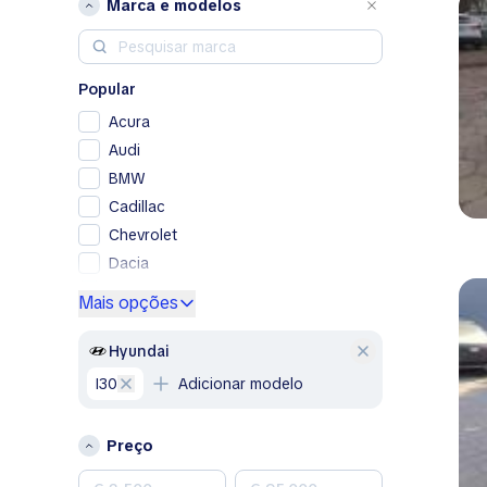
Marca e modelos
Popular
Acura
Audi
BMW
Cadillac
Chevrolet
Dacia
Ford
Mais opções
Genesis
GMC
Hyundai
Honda
i30
Adicionar modelo
Hyundai
Jeep
Preço
Kia