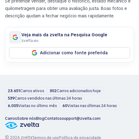
Se pretende vender, destaque o histórico, estado mecânico e
quilometragem para obter uma avaliação justa. Boas fotos e
descrição ajudam a fechar negócio mais rapidamente.
Veja mais da zvelta na Pesquisa Google
zvelta.eu
Adicionar como fonte preferida
23.651
Carros ativos
302
Carros adicionados hoje
539
Carros vendidos nas últimas 24 horas
6.005
Visitas no último mês
60
Visitas nas últimas 24 horas
Carros
Sobre nós
Blog
Contatos
support@zvelta.com
© 2026 zvelta
Termos de uso
Política de privacidade