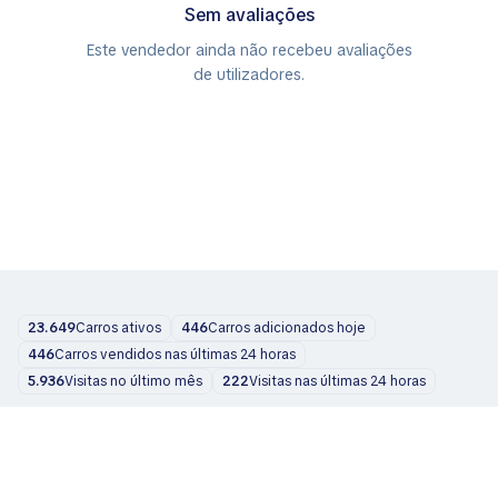
Sem avaliações
Este vendedor ainda não recebeu avaliações
de utilizadores.
23.649
Carros ativos
446
Carros adicionados hoje
446
Carros vendidos nas últimas 24 horas
5.936
Visitas no último mês
222
Visitas nas últimas 24 horas
Carros
Sobre nós
Blog
Contatos
support@zvelta.com
© 2026 zvelta
Termos de uso
Política de privacidade