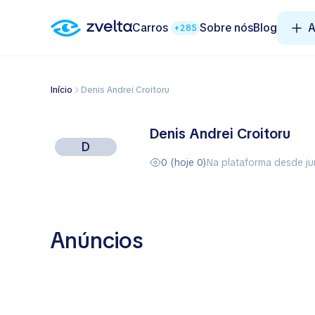
Carros
Sobre nós
Blog
A
+285
Início
Denis Andrei Croitoru
Denis Andrei Croitoru
D
0 (hoje 0)
Na plataforma desde j
Anúncios