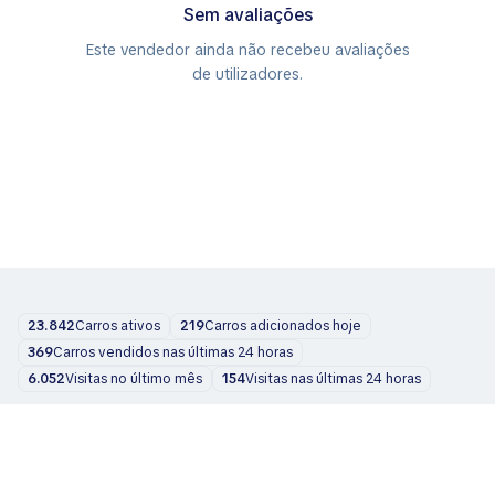
Sem avaliações
Este vendedor ainda não recebeu avaliações
de utilizadores.
23.842
Carros ativos
219
Carros adicionados hoje
369
Carros vendidos nas últimas 24 horas
6.052
Visitas no último mês
154
Visitas nas últimas 24 horas
Carros
Sobre nós
Blog
Contatos
support@zvelta.com
© 2026 zvelta
Termos de uso
Política de privacidade