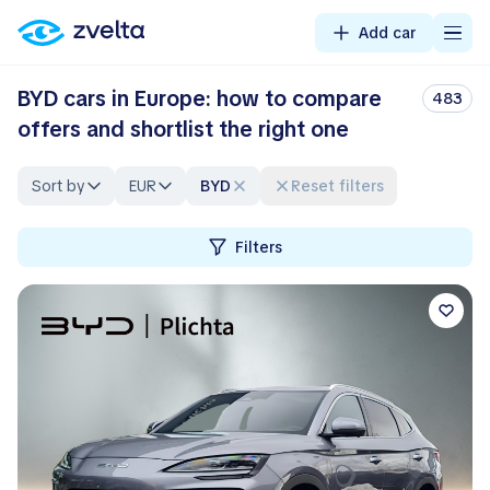
Add car
BYD cars in Europe: how to compare
483
offers and shortlist the right one
Sort by
EUR
BYD
Reset filters
Filters