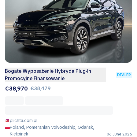
Bogate Wyposażenie Hybryda Plug-In
DEALER
Promocyjne Finansowanie
€38,970
€38,479
plichta.com.pl
Poland, Pomeranian Voivodeship, Gdańsk,
Kiełpinek
06 June 2026