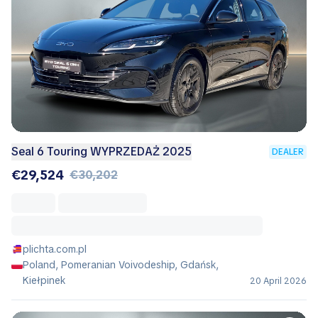
Seal 6 Touring WYPRZEDAŻ 2025
DEALER
€29,524
€30,202
plichta.com.pl
Poland, Pomeranian Voivodeship, Gdańsk,
Kiełpinek
20 April 2026