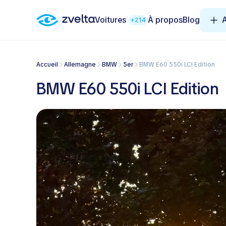
Voitures
À propos
Blog
A
+214
Accueil
Allemagne
BMW
5er
BMW E60 550i LCI Edition
BMW E60 550i LCI Edition