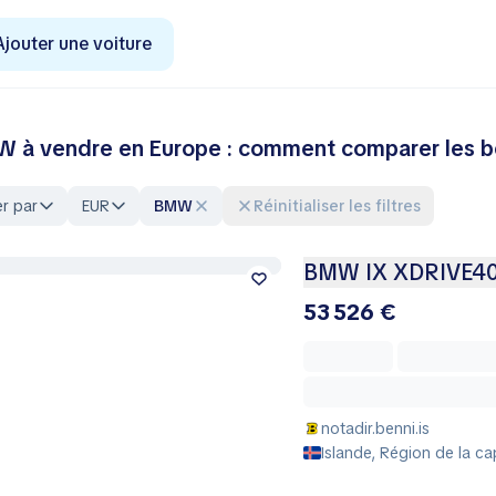
Ajouter une voiture
 à vendre en Europe : comment comparer les 
er par
EUR
BMW
Réinitialiser les filtres
BMW IX XDRIVE4
53 526 €
notadir.benni.is
Islande, Région de la cap