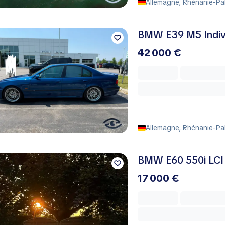
Allemagne, Rhénanie-Pal
BMW E39 M5 Indivi
42 000 €
Allemagne, Rhénanie-Pal
BMW E60 550i LCI 
17 000 €