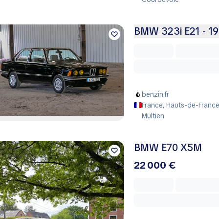
BMW 323i E21 - 1
benzin.fr
France, Hauts-de-France
Multien
BMW E70 X5M
22 000 €