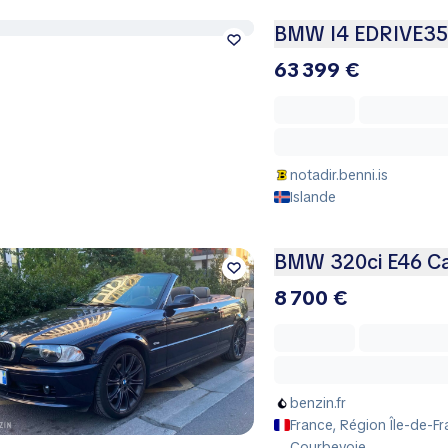
BMW I4 EDRIVE3
63 399 €
notadir.benni.is
Islande
BMW 320ci E46 Cab
8 700 €
benzin.fr
France, Région Île-de-F
Courbevoie