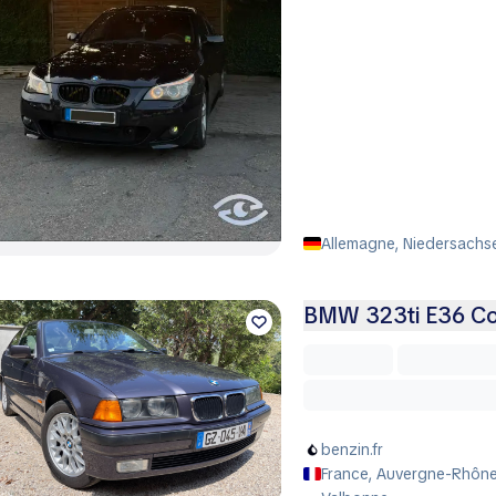
Allemagne, Niedersachs
BMW 323ti E36 Co
benzin.fr
France, Auvergne-Rhône-