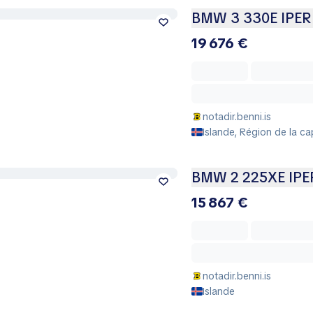
BMW 3 330E IPE
19 676 €
notadir.benni.is
Islande, Région de la cap
BMW 2 225XE IP
15 867 €
notadir.benni.is
Islande