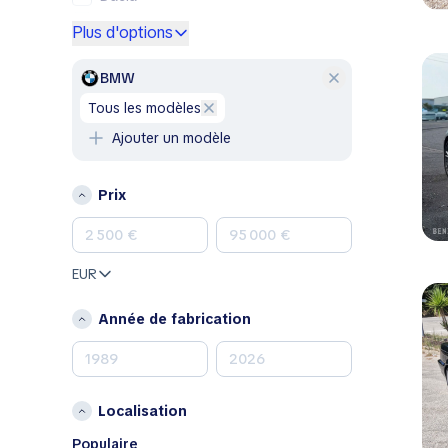
Ford
Plus d'options
Genesis
GMC
BMW
Honda
tous les modèles
Hyundai
Ajouter un modèle
Jeep
Kia
Prix
Land Rover
Lexus
Mazda
EUR
Mercedes-Benz
MINI
Année de fabrication
Nissan
Opel
Peugeot
Localisation
Porsche
RAM
Populaire