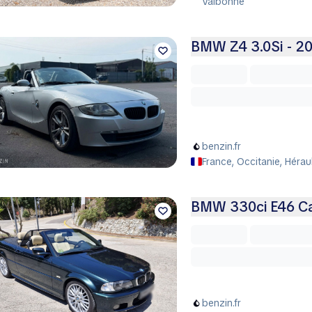
Valbonne
BMW Z4 3.0Si - 2
benzin.fr
France, Occitanie, Hérau
BMW 330ci E46 Cab
benzin.fr