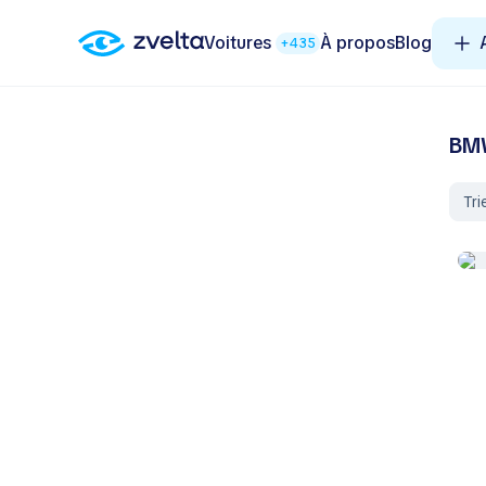
Voitures
À propos
Blog
+435
BMW
Tri