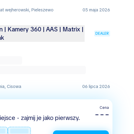
iat wejherowski, Pieleszewo
05 maja 2026
on | Kamery 360 | AAS | Matrix |
DEALER
ak
nia, Cisowa
06 lipca 2026
Cena
– – –
jsce - zajmij je jako pierwszy.