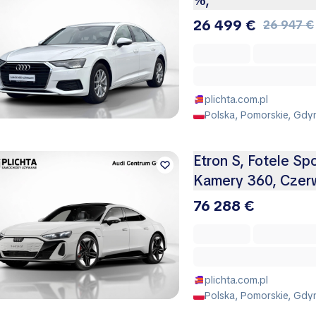
%,
26 499 €
26 947 €
plichta.com.pl
Polska, Pomorskie, Gdy
Etron S, Fotele S
Kamery 360, Czer
76 288 €
plichta.com.pl
Polska, Pomorskie, Gdy