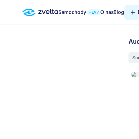
Samochody
O nas
Blog
+297
Aud
So