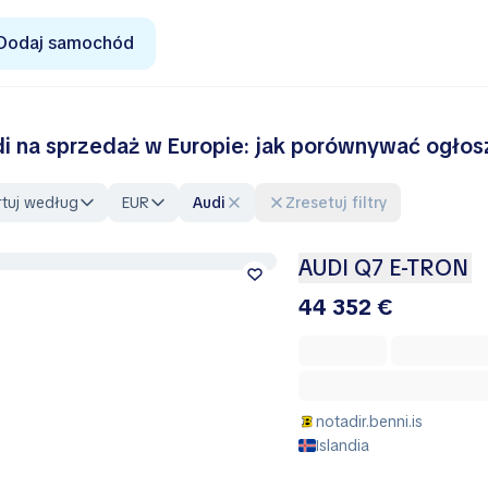
Dodaj samochód
i na sprzedaż w Europie: jak porównywać ogło
rtuj według
EUR
Audi
Zresetuj filtry
AUDI Q7 E-TRON
44 352 €
notadir.benni.is
Islandia