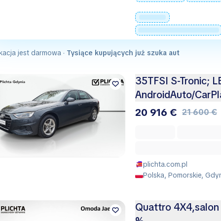
kacja jest darmowa ·
Tysiące kupujących już szuka aut
35TFSI S-Tronic; LE
AndroidAuto/CarP
20 916 €
21 600 €
plichta.com.pl
Polska, Pomorskie, Gdy
Quattro 4X4,salon