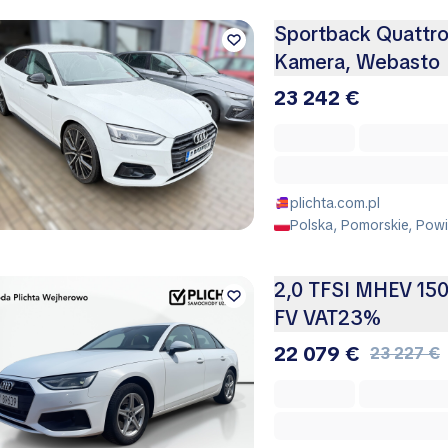
Sportback Quattro
Kamera, Webasto
23 242 €
plichta.com.pl
Polska, Pomorskie, Pow
2,0 TFSI MHEV 150
FV VAT23%
22 079 €
23 227 €