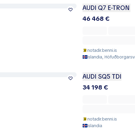
AUDI Q7 E-TRON
46 468 €
notadir.benni.is
Islandia, Höfuðborgarsv
AUDI SQ5 TDI
34 198 €
notadir.benni.is
Islandia