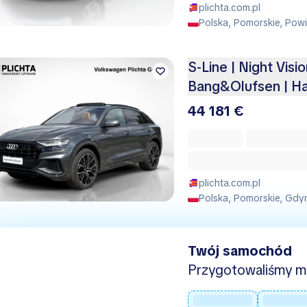
plichta.com.pl
Polska, Pomorskie, Pow
S-Line | Night Visi
Bang&Olufsen | H
44 181 €
plichta.com.pl
Polska, Pomorskie, Gdy
Twój samochód
Przygotowaliśmy mie