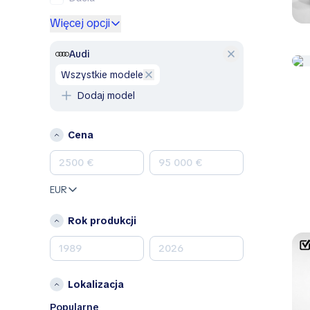
Ford
Więcej opcji
Genesis
GMC
Audi
Honda
wszystkie modele
Hyundai
Dodaj model
Jeep
Kia
Cena
Land Rover
Lexus
Mazda
EUR
Mercedes-Benz
MINI
Rok produkcji
Nissan
Opel
Peugeot
Lokalizacja
Porsche
RAM
Popularne