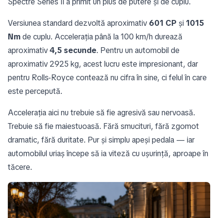
Spectre Series II a primit un plus de putere și de cuplu.
Versiunea standard dezvoltă aproximativ
601 CP
și
1015
Nm
de cuplu. Accelerația până la 100 km/h durează
aproximativ
4,5 secunde
. Pentru un automobil de
aproximativ 2925 kg, acest lucru este impresionant, dar
pentru Rolls-Royce contează nu cifra în sine, ci felul în care
este percepută.
Accelerația aici nu trebuie să fie agresivă sau nervoasă.
Trebuie să fie maiestuoasă. Fără smucituri, fără zgomot
dramatic, fără duritate. Pur și simplu apeși pedala — iar
automobilul uriaș începe să ia viteză cu ușurință, aproape în
tăcere.