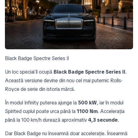
Black Badge Spectre Series II
Un loc special îl ocupă
Black Badge Spectre Series II
.
Această versiune devine din nou cel mai puternic Rolls-
Royce de serie din istoria mărcii.
În modul Infinity puterea ajunge la
500 kW
, iar în modul
Spirited cuplul poate urca până la
1100 Nm
. Accelerația
până la 100 km/h durează aproximativ
4,3 secunde
.
Dar Black Badge nu înseamnă doar accelerație. Înseamnă