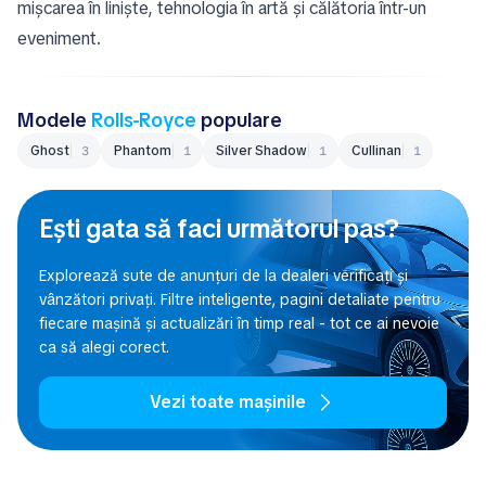
mișcarea în liniște, tehnologia în artă și călătoria într-un
eveniment.
Modele
Rolls-Royce
populare
Ghost
Phantom
Silver Shadow
Cullinan
3
1
1
1
Ești gata să faci următorul pas?
Explorează sute de anunțuri de la dealeri verificați și
vânzători privați. Filtre inteligente, pagini detaliate pentru
fiecare mașină și actualizări în timp real - tot ce ai nevoie
ca să alegi corect.
Vezi toate mașinile