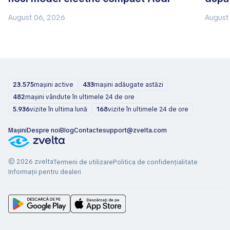
August 06, 2026
August
23.575
mașini active
433
mașini adăugate astăzi
482
mașini vândute în ultimele 24 de ore
5.936
vizite în ultima lună
168
vizite în ultimele 24 de ore
Mașini
Despre noi
Blog
Contacte
support@zvelta.com
© 2026 zvelta
Termeni de utilizare
Politica de confidențialitate
Informații pentru dealeri