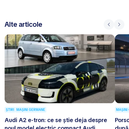
Alte articole
ȘTIRI
MAȘINI GERMANE
MAȘINI
Audi A2 e-tron: ce se știe deja despre
Porsc
noul model electric compact Audi
după 