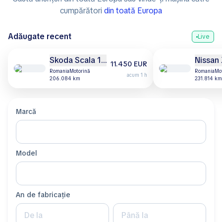
cumpărători
din toată Europa
Adăugate recent
Live
Skoda Scala 1.6 Diesel / 2019
Nissan 
11.450 EUR
Romania
motorină
Romania
m
acum 1 h
206.084 km
231.814 km
Marcă
Model
An de fabricație