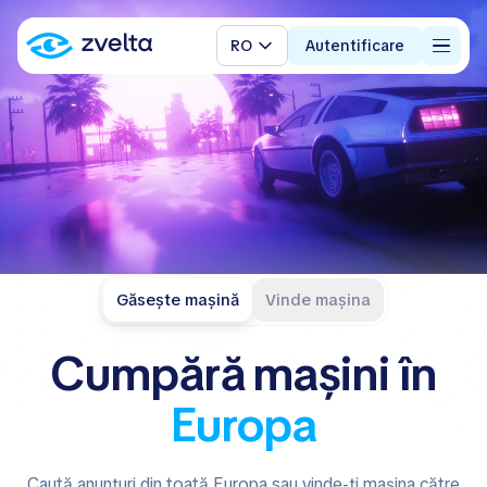
RO
Autentificare
Găsește mașină
Vinde mașina
Cumpără
mașini
în
Europa
Caută anunțuri din toată Europa sau vinde-ți mașina către