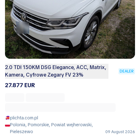
2.0 TDI 150KM DSG Elegance, ACC, Matrix,
DEALER
Kamera, Cyfrowe Zegary FV 23%
27.877 EUR
plichta.com.pl
Polonia, Pomorskie, Powiat wejherowski,
Pieleszewo
09 August 2026