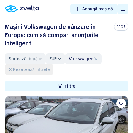
Adaugă mașină
Mașini Volkswagen de vânzare în
1.107
Europa: cum să compari anunțurile
inteligent
Sortează după
EUR
Volkswagen
Resetează filtrele
Filtre