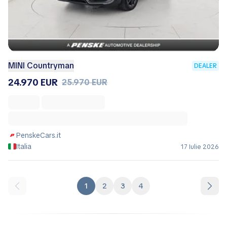
MINI Countryman
DEALER
24.970 EUR
25.970 EUR
PenskeCars.it
Italia
17 Iulie 2026
1
2
3
4