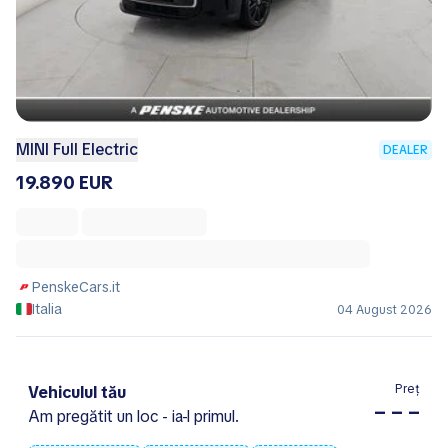
MINI Full Electric
DEALER
19.890 EUR
PenskeCars.it
Italia
04 August 2026
Preț
Vehiculul tău
– – –
Am pregătit un loc - ia-l primul.