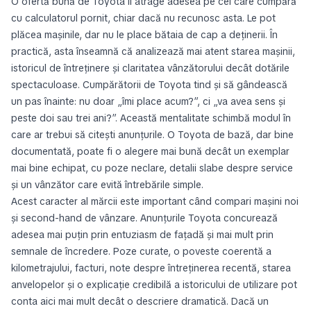
O ofertă bună de Toyota îi atrage adesea pe cei care cumpără
cu calculatorul pornit, chiar dacă nu recunosc asta. Le pot
plăcea mașinile, dar nu le place bătaia de cap a deținerii. În
practică, asta înseamnă că analizează mai atent starea mașinii,
istoricul de întreținere și claritatea vânzătorului decât dotările
spectaculoase. Cumpărătorii de Toyota tind și să gândească
un pas înainte: nu doar „îmi place acum?”, ci „va avea sens și
peste doi sau trei ani?”. Această mentalitate schimbă modul în
care ar trebui să citești anunțurile. O Toyota de bază, dar bine
documentată, poate fi o alegere mai bună decât un exemplar
mai bine echipat, cu poze neclare, detalii slabe despre service
și un vânzător care evită întrebările simple.
Acest caracter al mărcii este important când compari mașini noi
și second-hand de vânzare. Anunțurile Toyota concurează
adesea mai puțin prin entuziasm de fațadă și mai mult prin
semnale de încredere. Poze curate, o poveste coerentă a
kilometrajului, facturi, note despre întreținerea recentă, starea
anvelopelor și o explicație credibilă a istoricului de utilizare pot
conta aici mai mult decât o descriere dramatică. Dacă un