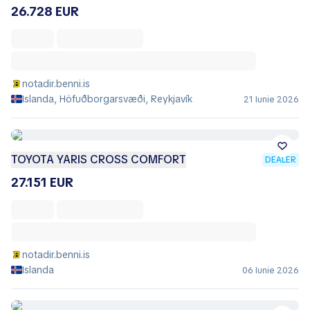
26.728 EUR
notadir.benni.is
Islanda, Höfuðborgarsvæði, Reykjavík
21 Iunie 2026
TOYOTA YARIS CROSS COMFORT
DEALER
27.151 EUR
notadir.benni.is
Islanda
06 Iunie 2026