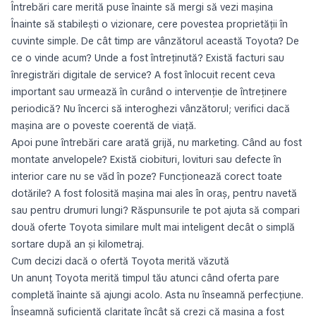
Întrebări care merită puse înainte să mergi să vezi mașina
Înainte să stabilești o vizionare, cere povestea proprietății în
cuvinte simple. De cât timp are vânzătorul această Toyota? De
ce o vinde acum? Unde a fost întreținută? Există facturi sau
înregistrări digitale de service? A fost înlocuit recent ceva
important sau urmează în curând o intervenție de întreținere
periodică? Nu încerci să interoghezi vânzătorul; verifici dacă
mașina are o poveste coerentă de viață.
Apoi pune întrebări care arată grijă, nu marketing. Când au fost
montate anvelopele? Există ciobituri, lovituri sau defecte în
interior care nu se văd în poze? Funcționează corect toate
dotările? A fost folosită mașina mai ales în oraș, pentru navetă
sau pentru drumuri lungi? Răspunsurile te pot ajuta să compari
două oferte Toyota similare mult mai inteligent decât o simplă
sortare după an și kilometraj.
Cum decizi dacă o ofertă Toyota merită văzută
Un anunț Toyota merită timpul tău atunci când oferta pare
completă înainte să ajungi acolo. Asta nu înseamnă perfecțiune.
Înseamnă suficientă claritate încât să crezi că mașina a fost