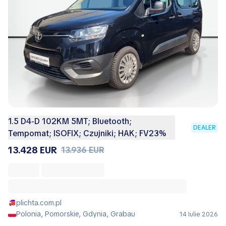
1.5 D4-D 102KM 5MT; Bluetooth;
DEALER
Tempomat; ISOFIX; Czujniki; HAK; FV23%
13.428 EUR
13.936 EUR
plichta.com.pl
Polonia, Pomorskie, Gdynia, Grabau
14 Iulie 2026