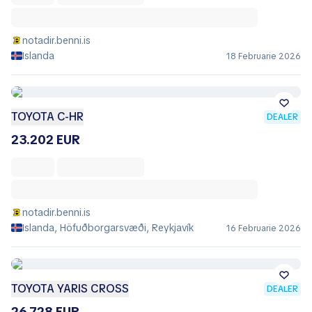
notadir.benni.is
Islanda
18 Februarie 2026
TOYOTA C-HR
DEALER
23.202 EUR
notadir.benni.is
Islanda, Höfuðborgarsvæði, Reykjavík
16 Februarie 2026
TOYOTA YARIS CROSS
DEALER
26.728 EUR