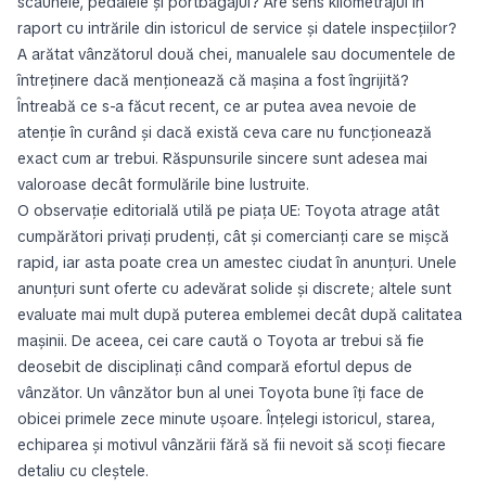
scaunele, pedalele și portbagajul? Are sens kilometrajul în
raport cu intrările din istoricul de service și datele inspecțiilor?
A arătat vânzătorul două chei, manualele sau documentele de
întreținere dacă menționează că mașina a fost îngrijită?
Întreabă ce s-a făcut recent, ce ar putea avea nevoie de
atenție în curând și dacă există ceva care nu funcționează
exact cum ar trebui. Răspunsurile sincere sunt adesea mai
valoroase decât formulările bine lustruite.
O observație editorială utilă pe piața UE: Toyota atrage atât
cumpărători privați prudenți, cât și comercianți care se mișcă
rapid, iar asta poate crea un amestec ciudat în anunțuri. Unele
anunțuri sunt oferte cu adevărat solide și discrete; altele sunt
evaluate mai mult după puterea emblemei decât după calitatea
mașinii. De aceea, cei care caută o Toyota ar trebui să fie
deosebit de disciplinați când compară efortul depus de
vânzător. Un vânzător bun al unei Toyota bune îți face de
obicei primele zece minute ușoare. Înțelegi istoricul, starea,
echiparea și motivul vânzării fără să fii nevoit să scoți fiecare
detaliu cu cleștele.