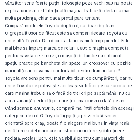
vânzător scrie foarte puțin, folosește poze vechi sau nu poate
explica unde a fost întreținută mașina, tratează oferta cu mai
multă prudență, chiar dacă prețul pare tentant.
Compară modelele Toyota după rol, nu doar după an
O greșeală ușor de făcut este să compari fiecare Toyota cu
orice altă Toyota. De obicei, asta înseamnă timp pierdut. Este
mai bine să împarți marca pe roluri. Cauți o mașină compactă
pentru naveta de zi cu zi, o mașină de familie cu suficient
spațiu practic pe bancheta din spate, un crossover cu poziție
mai înaltă sau ceva mai confortabil pentru drumuri lungi?
Toyota are sens pentru mai multe tipuri de cumpărători, dar nu
orice Toyota se potrivește aceleiași vieți. Începe cu sarcina pe
care mașina trebuie să o facă de trei ori pe săptămână, nu cu
acea vacanță perfectă pe care ți-o imaginezi o dată pe an.
Când scanezi anunțurile, compară mai întâi ofertele din aceeași
categorie de rol. O Toyota îngrijită și prezentată sincer,
orientată spre oraș, poate fi o alegere mai bună în viața reală
decât un model mai mare cu istoric neuniform și întreținere
neclară. Același lucru este valabil și pentru cumpărătorii de