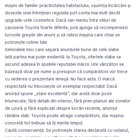
mașini de familie: practicitatea habitaclului, ușurința încărcării și
dovezile unei întrețineri regulate pot conta mai mult decât
upgrade-urile cosmetice. Dacă sari mereu între stiluri de
caroserie Toyota foarte diferite, poți ajunge să recompensezi
lucrurile greșite din anunț și să ratezi mașina care chiar se
potrivește rutinei tale.
Semnalele mici care separă anunțurile bune de cele slabe
Iată partea mai puțin evidentă: la Toyota, ofertele slabe se
ascund adesea în spatele reputației mărcii. Unii vânzători se
bazează doar pe nume și presupun că cumpărătorii vor trece
cu vederea o prezentare leneșă. Nu face asta. O marcă
respectată nu înlocuiește un exemplar respectabil. Dacă
anunțul spune „stare excelentă”, dar arată doar poze
întunecate, fără detalii din interior, fără prim-planuri ale zonelor
de uzură și fără explicații despre lucrări recente, anunțul
rămâne slab. Toyota poate atrage cumpărătorii, dar mașina
concretă tot trebuie să îți merite timpul.
Caută consecvență. Se potrivește starea declarată cu volanul,