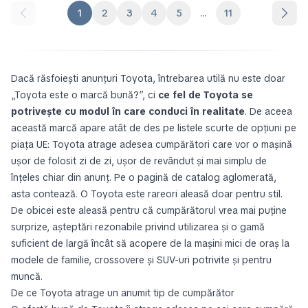
1
2
3
4
5
...
11
Dacă răsfoiești anunțuri Toyota, întrebarea utilă nu este doar
„Toyota este o marcă bună?”, ci
ce fel de Toyota se
potrivește cu modul în care conduci în realitate
. De aceea
această marcă apare atât de des pe listele scurte de opțiuni pe
piața UE: Toyota atrage adesea cumpărători care vor o mașină
ușor de folosit zi de zi, ușor de revândut și mai simplu de
înțeles chiar din anunț. Pe o pagină de catalog aglomerată,
asta contează. O Toyota este rareori aleasă doar pentru stil.
De obicei este aleasă pentru că cumpărătorul vrea mai puține
surprize, așteptări rezonabile privind utilizarea și o gamă
suficient de largă încât să acopere de la mașini mici de oraș la
modele de familie, crossovere și SUV-uri potrivite și pentru
muncă.
De ce Toyota atrage un anumit tip de cumpărător