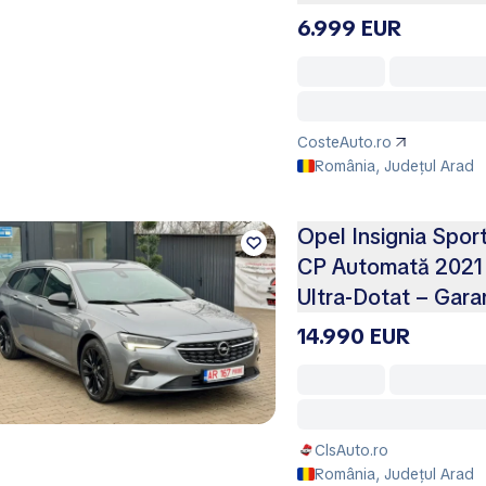
6.999 EUR
CosteAuto.ro
România, Județul Arad
Opel Insignia Sport
CP Automată 2021
Ultra‑Dotat – Gara
14.990 EUR
ClsAuto.ro
România, Județul Arad