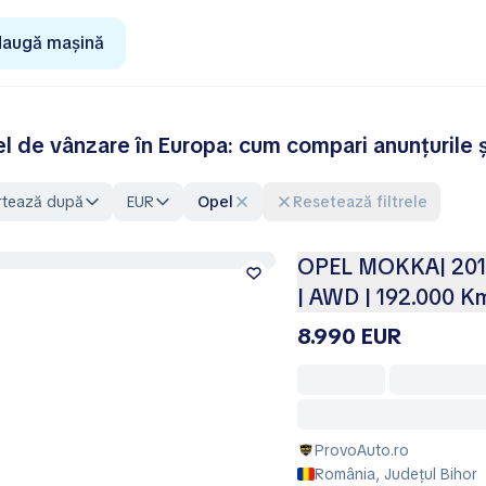
augă mașină
l de vânzare în Europa: cum compari anunțurile 
rtează după
EUR
Opel
Resetează filtrele
OPEL MOKKA| 2015 |
| AWD | 192.000 Km
8.990 EUR
ProvoAuto.ro
România, Județul Bihor