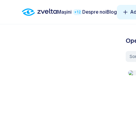
Mașini
Despre noi
Blog
Ad
+12
Ope
So