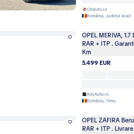
ClsAuto.ro
România, Județul Arad
OPEL MERIVA, 1.7 D
RAR + ITP . Garanti
Km
5.499 EUR
AdyAuto.ro
România, Timiș
OPEL ZAFIRA Benzin
RAR + ITP . Livrare