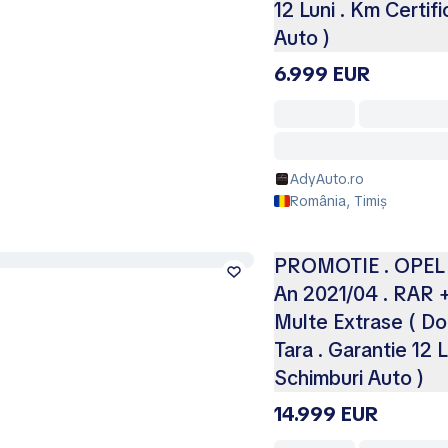
12 Luni . Km Certif
Auto )
6.999 EUR
AdyAuto.ro
România, Timiș
PROMOTIE . OPEL I
An 2021/04 . RAR +
Multe Extrase ( Dot
Tara . Garantie 12 L
Schimburi Auto )
14.999 EUR