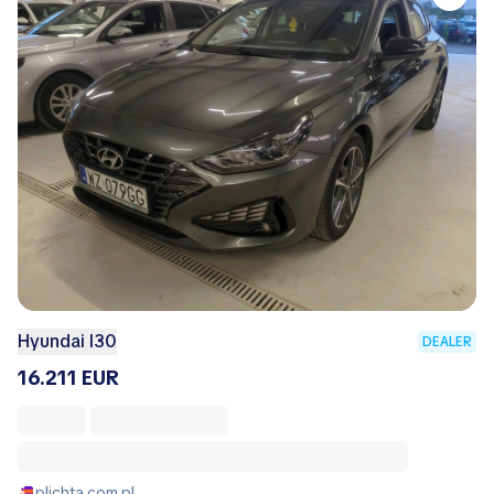
Hyundai I30
DEALER
16.211 EUR
plichta.com.pl