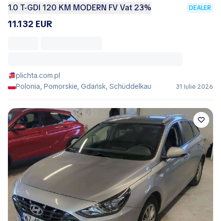
1.0 T-GDI 120 KM MODERN FV Vat 23%
DEALER
11.132 EUR
plichta.com.pl
Polonia, Pomorskie, Gdańsk, Schüddelkau
31 Iulie 2026