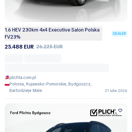
1.6 HEV 230km 4x4 Executive Salon Polska
DEALER
FV23%
25.488 EUR
26.225 EUR
plichta.com.pl
Polonia, Kujawsko-Pomorskie, Bydgoszcz,
Bartodzieje Małe
21 Iulie 2026