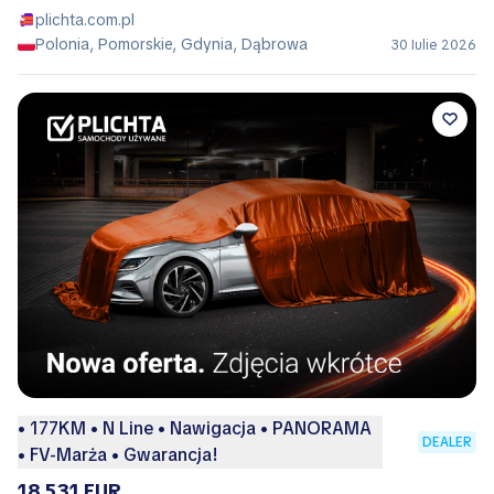
plichta.com.pl
Polonia, Pomorskie, Gdynia, Dąbrowa
30 Iulie 2026
• 177KM • N Line • Nawigacja • PANORAMA
DEALER
• FV-Marża • Gwarancja!
18.531 EUR