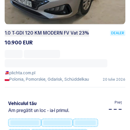
1.0 T-GDI 120 KM MODERN FV Vat 23%
DEALER
10.900 EUR
plichta.com.pl
Polonia, Pomorskie, Gdańsk, Schüddelkau
20 Iulie 2026
Preț
Vehiculul tău
– – –
Am pregătit un loc - ia-l primul.