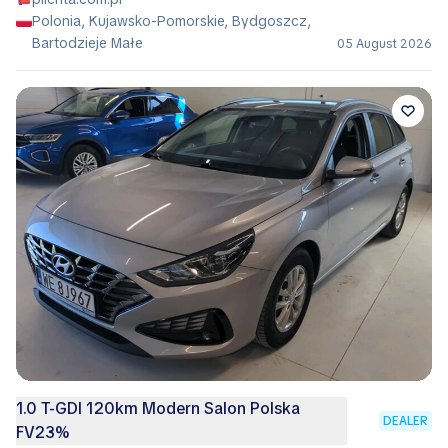
Polonia, Kujawsko-Pomorskie, Bydgoszcz,
Bartodzieje Małe
05 August 2026
1.0 T-GDI 120km Modern Salon Polska
DEALER
FV23%