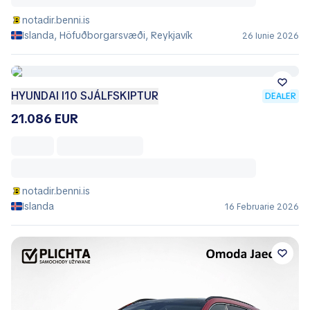
notadir.benni.is
Islanda, Höfuðborgarsvæði, Reykjavík
26 Iunie 2026
HYUNDAI I10 SJÁLFSKIPTUR
DEALER
21.086 EUR
notadir.benni.is
Islanda
16 Februarie 2026