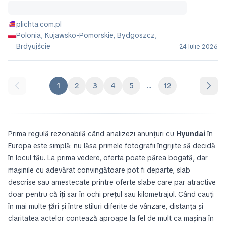
plichta.com.pl
Polonia, Kujawsko-Pomorskie, Bydgoszcz,
Brdyujście
24 Iulie 2026
1
2
3
4
5
...
12
Prima regulă rezonabilă când analizezi anunțuri cu
Hyundai
în
Europa este simplă: nu lăsa primele fotografii îngrijite să decidă
în locul tău. La prima vedere, oferta poate părea bogată, dar
mașinile cu adevărat convingătoare pot fi departe, slab
descrise sau amestecate printre oferte slabe care par atractive
doar pentru că îți sar în ochi prețul sau kilometrajul. Când cauți
în mai multe țări și între stiluri diferite de vânzare, distanța și
claritatea actelor contează aproape la fel de mult ca mașina în