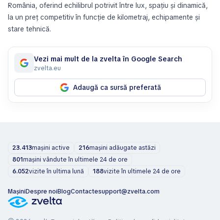
România, oferind echilibrul potrivit între lux, spațiu și dinamică,
la un preț competitiv în funcție de kilometraj, echipamente și
stare tehnică.
Vezi mai mult de la zvelta în Google Search
zvelta.eu
Adaugă ca sursă preferată
23.413
mașini active
216
mașini adăugate astăzi
801
mașini vândute în ultimele 24 de ore
6.052
vizite în ultima lună
188
vizite în ultimele 24 de ore
Mașini
Despre noi
Blog
Contacte
support@zvelta.com