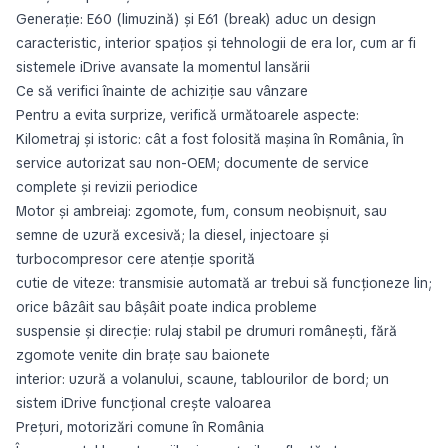
Generație: E60 (limuzină) și E61 (break) aduc un design
caracteristic, interior spațios și tehnologii de era lor, cum ar fi
sistemele iDrive avansate la momentul lansării
Ce să verifici înainte de achiziție sau vânzare
Pentru a evita surprize, verifică următoarele aspecte:
Kilometraj și istoric: cât a fost folosită mașina în România, în
service autorizat sau non-OEM; documente de service
complete și revizii periodice
Motor și ambreiaj: zgomote, fum, consum neobișnuit, sau
semne de uzură excesivă; la diesel, injectoare și
turbocompresor cere atenție sporită
cutie de viteze: transmisie automată ar trebui să funcționeze lin;
orice bâzâit sau bâşâit poate indica probleme
suspensie și direcție: rulaj stabil pe drumuri românești, fără
zgomote venite din brațe sau baionete
interior: uzură a volanului, scaune, tablourilor de bord; un
sistem iDrive funcțional crește valoarea
Prețuri, motorizări comune în România