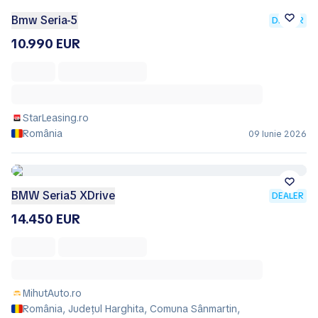
Bmw Seria-5
DEALER
10.990 EUR
StarLeasing.ro
România
09 Iunie 2026
BMW Seria5 XDrive
DEALER
14.450 EUR
MihutAuto.ro
România, Județul Harghita, Comuna Sânmartin,