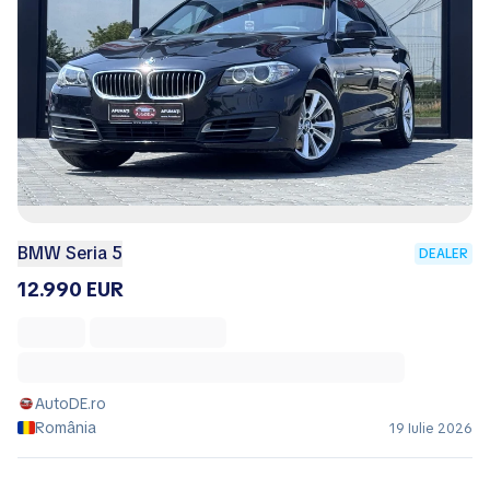
BMW Seria 5
DEALER
12.990 EUR
AutoDE.ro
România
19 Iulie 2026