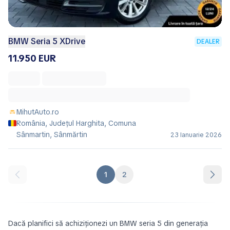
BMW Seria 5 XDrive
DEALER
11.950 EUR
MihutAuto.ro
România, Județul Harghita, Comuna
Sânmartin, Sânmărtin
23 Ianuarie 2026
1
2
Dacă planifici să achiziționezi un BMW seria 5 din generația