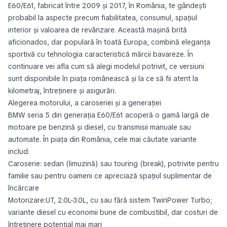
E60/E61, fabricat între 2009 și 2017, în România, te gândești
probabil la aspecte precum fiabilitatea, consumul, spațiul
interior și valoarea de revânzare. Această mașină brită
aficionados, dar populară în toată Europa, combină eleganța
sportivă cu tehnologia caracteristică mărcii bavareze. În
continuare vei afla cum să alegi modelul potrivit, ce versiuni
sunt disponibile în piața românească și la ce să fii atent la
kilometraj, întreținere și asigurări.
Alegerea motorului, a caroseriei și a generației
BMW seria 5 din generația E60/E61 acoperă o gamă largă de
motoare pe benzină și diesel, cu transmisii manuale sau
automate. În piața din România, cele mai căutate variante
includ:
Caroserie: sedan (limuzină) sau touring (break), potrivite pentru
familie sau pentru oameni ce apreciază spațiul suplimentar de
încărcare
Motorizare:UT, 2.0L-3.0L, cu sau fără sistem TwinPower Turbo;
variante diesel cu economii bune de combustibil, dar costuri de
întreținere potențial mai mari