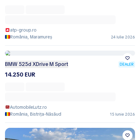
atp-group.ro
România, Maramureș
24 Iulie 2026
BMW 525d XDrive M Sport
DEALER
14.250 EUR
AutomobileLutz.ro
România, Bistrița-Năsăud
15 Iunie 2026