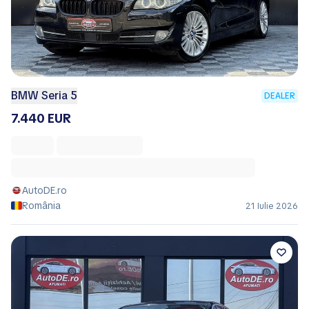
BMW Seria 5
DEALER
7.440 EUR
AutoDE.ro
România
21 Iulie 2026