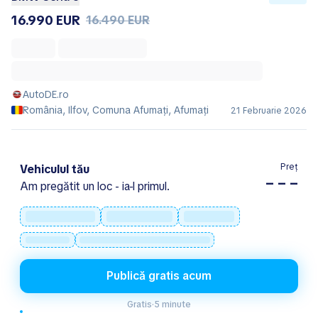
16.990 EUR
16.490 EUR
AutoDE.ro
România, Ilfov, Comuna Afumaţi, Afumaţi
21 Februarie 2026
Preț
Vehiculul tău
– – –
Am pregătit un loc - ia-l primul.
Publică gratis acum
Gratis
·
5 minute