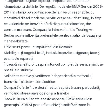
În segmentul bugetar-mijlociu, prețurile reflectă starea,
kilometrajul și dotările. De regulă, modelele BMW 5er din 2009-
2017 în stadiu bun pot începe de la niveluri rezonabile, cu
motorizări diesel moderne pentru orașe sau drum lung, în timp
ce variantele pe benzină oferă răspunsuri dinamice, dar
consum mai mare. Comparația între variantele Touring vs.
Sedan poate influența preferințele pentru spațiul de bagaje și
manevrabilitate.
Ghid scurt pentru cumpărătorii din România
Stabilește-ți bugetul total, inclusiv impozite, asigurare, taxe și
eventuale reparații
Întreabă vânzătorul despre istoricul complet de service, inclusiv
revizii la distribuție
Solicită test drive și verificare independentă a motorului,
transmisiei și sistemelor electrice
Compară oferte între dealeri autorizați și vânzare particulară,
verificând starea anvelopelor și a frânelor
Dacă iei în calcul toate aceste aspecte, BMW seria 5 din
generația E60/E61 poate fi o achiziție satisfăcătoare în