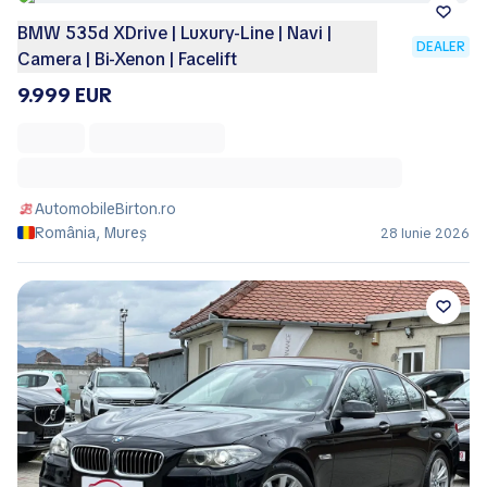
BMW 535d XDrive | Luxury-Line | Navi |
DEALER
Camera | Bi-Xenon | Facelift
9.999 EUR
AutomobileBirton.ro
România, Mureș
28 Iunie 2026