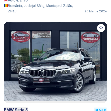
Auto-Dan.ro
România, Județul Sălaj, Municipiul Zalãu,
Zelau
20 Martie 2026
BMW Seria 5
DEALER