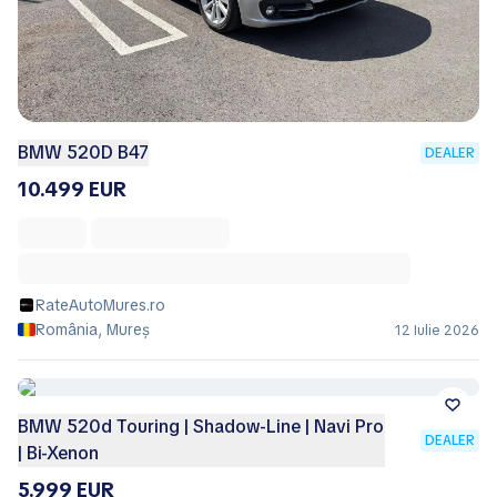
BMW 520D B47
DEALER
10.499 EUR
RateAutoMures.ro
România, Mureș
12 Iulie 2026
BMW 520d Touring | Shadow-Line | Navi Pro
DEALER
| Bi-Xenon
5.999 EUR