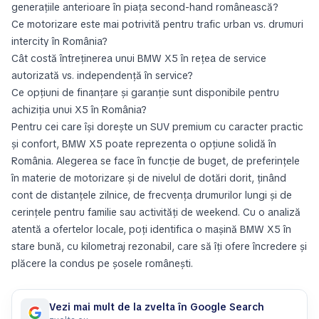
generațiile anterioare în piața second-hand românească?
Ce motorizare este mai potrivită pentru trafic urban vs. drumuri
intercity în România?
Cât costă întreținerea unui BMW X5 în rețea de service
autorizată vs. independență în service?
Ce opțiuni de finanțare și garanție sunt disponibile pentru
achiziția unui X5 în România?
Pentru cei care își dorește un SUV premium cu caracter practic
și confort, BMW X5 poate reprezenta o opțiune solidă în
România. Alegerea se face în funcție de buget, de preferințele
în materie de motorizare și de nivelul de dotări dorit, ținând
cont de distanțele zilnice, de frecvența drumurilor lungi și de
cerințele pentru familie sau activități de weekend. Cu o analiză
atentă a ofertelor locale, poți identifica o mașină BMW X5 în
stare bună, cu kilometraj rezonabil, care să îți ofere încredere și
plăcere la condus pe șosele românești.
Vezi mai mult de la zvelta în Google Search