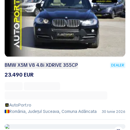
BMW X5M V8 4.8i XDRIVE 355CP
DEALER
23.490 EUR
AutoPort.ro
România, Județul Suceava, Comuna Adâncata
30 Iunie 2026