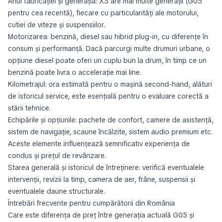
Anul fabricației și generația: X5 are mai multe generații (G05
pentru cea recentă), fiecare cu particularități ale motorului,
cutiei de viteze și suspensiilor.
Motorizarea: benzină, diesel sau hibrid plug-in, cu diferențe în
consum și performanță. Dacă parcurgi multe drumuri urbane, o
opțiune diesel poate oferi un cuplu bun la drum, în timp ce un
benzină poate livra o accelerație mai line.
Kilometrajul: ora estimată pentru o mașină second-hand, alături
de istoricul service, este esențială pentru o evaluare corectă a
stării tehnice.
Echipările și opțiunile: pachete de confort, camere de asistență,
sistem de navigație, scaune încălzite, sistem audio premium etc.
Aceste elemente influențează semnificativ experiența de
condus și prețul de revânzare.
Starea generală și istoricul de întreținere: verifică eventualele
intervenții, revizii la timp, camera de aer, frâne, suspensii și
eventualele daune structurale.
Întrebări frecvente pentru cumpărătorii din România
Care este diferența de preț între generația actuală G05 și