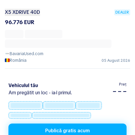
X5 XDRIVE 40D
DEALER
96.776 EUR
BavariaUsed.com
România
05 August 2026
Preț
Vehiculul tău
– – –
Am pregătit un loc - ia-l primul.
Publică gratis acum