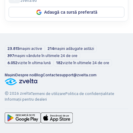
zvelta.eu
Adaugă ca sursă preferată
23.815
mașini active
214
mașini adăugate astăzi
397
mașini vândute în ultimele 24 de ore
6.052
vizite în ultima lună
182
vizite în ultimele 24 de ore
Mașini
Despre noi
Blog
Contacte
support@zvelta.com
© 2026 zvelta
Termeni de utilizare
Politica de confidențialitate
Informații pentru dealeri