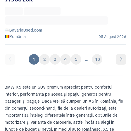
BavariaUsed.com
România
05 August 2026
1
2
3
4
5
...
43
BMW X5 este un SUV premium apreciat pentru confortul
interior, performanța pe șosea și spațiul generos pentru
pasageri și bagaje. Dacă vrei să cumperi un X5 în România, fie
din comerțul second-hand, fie de la dealeri autorizați, este
important să înțelegi diferențele între generații, opțiunile de
motorizare și varianta de caroserie, astfel încât să alegi în
funcție de buget și nevoi. În mediul auto românesc, X5 se