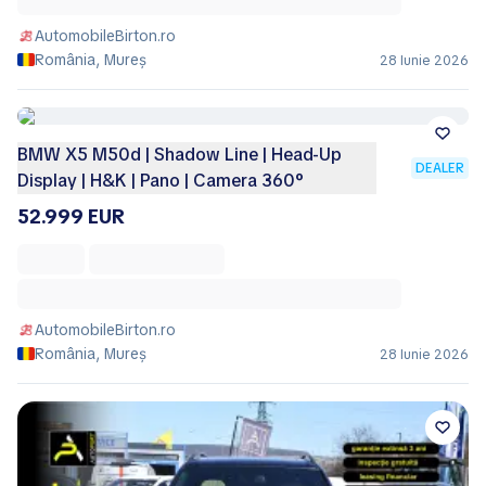
AutomobileBirton.ro
România, Mureș
28 Iunie 2026
BMW X5 M50d | Shadow Line | Head-Up
DEALER
Display | H&K | Pano | Camera 360°
52.999 EUR
AutomobileBirton.ro
România, Mureș
28 Iunie 2026