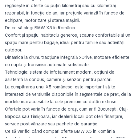
regăsește în oferte cu puțin kilometraj sau cu kilometraj
rezonabil, în funcție de an, iar prețurile variază în funcție de
echipare, motorizare și starea mașinii.
De ce să alegi BMW X5 în România
Confort și spațiu: habitaclu generos, scaune confortabile și un
spațiu mare pentru bagaje, ideal pentru familie sau activități
outdoor.
Dinamica la drum: tracțiune integrală xDrive, motoare eficiente
cu cuplu și transmisii automate sofisticate.
Tehnologie: sistem de infotainment modern, opțiuni de
asistență la condus, camere și senzori pentru parcări.
La cumpărarea unui X5 românesc, este important să te
interesezi de versiunile disponibile în segmentele de preț, de la
modele mai accesibile la cele premium cu dotări extinse.
Ofertele pot varia în funcție de oraș, cum ar fi București, Cluj-
Napoca sau Timișoara, iar dealerii locali pot oferi finanțare,
service post-vânzare sau pachete de garanție.
Ce să verifici când compari oferte BMW X5 în România