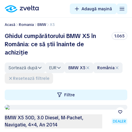
Adaugă mașină
Acasă
Romania
BMW
X5
Ghidul cumpărătorului BMW X5 în
1.065
România: ce să știi înainte de
achiziție
Sortează după
EUR
BMW X5
România
Resetează filtrele
Filtre
BMW X5 50D, 3.0 Diesel, M-Pachet,
DEALER
Navigatie, 4×4, An 2014