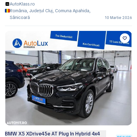
AutoKlass.ro
România, Județul Cluj, Comuna Apahida,
Sânicoară
10 Martie 2026
BMW X5 XDrive45e AT Plug In Hybrid 4x4