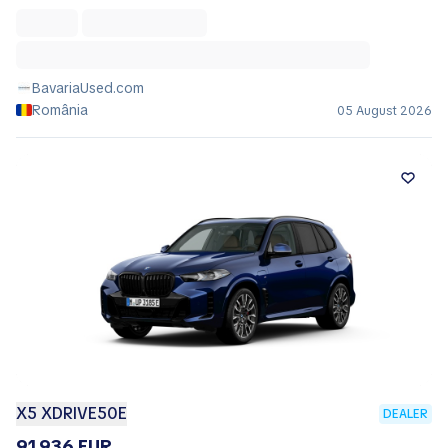
BavariaUsed.com
România
05 August 2026
X5 XDRIVE50E
DEALER
91.936 EUR